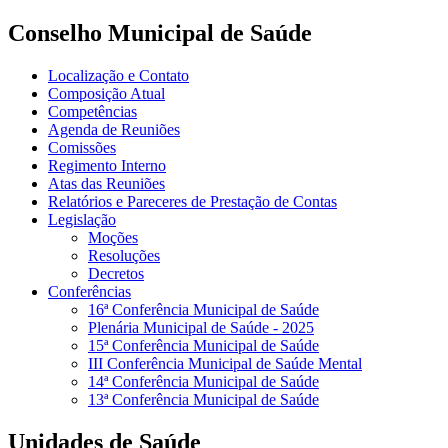
Conselho Municipal de Saúde
Localização e Contato
Composição Atual
Competências
Agenda de Reuniões
Comissões
Regimento Interno
Atas das Reuniões
Relatórios e Pareceres de Prestação de Contas
Legislação
Moções
Resoluções
Decretos
Conferências
16ª Conferência Municipal de Saúde
Plenária Municipal de Saúde - 2025
15ª Conferência Municipal de Saúde
III Conferência Municipal de Saúde Mental
14ª Conferência Municipal de Saúde
13ª Conferência Municipal de Saúde
Unidades de Saúde