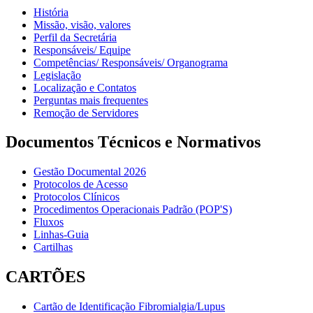
História
Missão, visão, valores
Perfil da Secretária
Responsáveis/ Equipe
Competências/ Responsáveis/ Organograma
Legislação
Localização e Contatos
Perguntas mais frequentes
Remoção de Servidores
Documentos Técnicos e Normativos
Gestão Documental 2026
Protocolos de Acesso
Protocolos Clínicos
Procedimentos Operacionais Padrão (POP'S)
Fluxos
Linhas-Guia
Cartilhas
CARTÕES
Cartão de Identificação Fibromialgia/Lupus