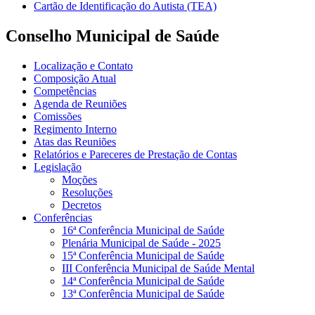
Cartão de Identificação do Autista (TEA)
Conselho Municipal de Saúde
Localização e Contato
Composição Atual
Competências
Agenda de Reuniões
Comissões
Regimento Interno
Atas das Reuniões
Relatórios e Pareceres de Prestação de Contas
Legislação
Moções
Resoluções
Decretos
Conferências
16ª Conferência Municipal de Saúde
Plenária Municipal de Saúde - 2025
15ª Conferência Municipal de Saúde
III Conferência Municipal de Saúde Mental
14ª Conferência Municipal de Saúde
13ª Conferência Municipal de Saúde