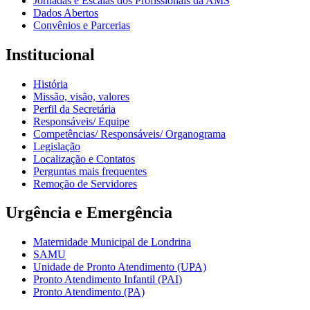
Jornadas e Escalas dos Profissionais da AMS
Dados Abertos
Convênios e Parcerias
Institucional
História
Missão, visão, valores
Perfil da Secretária
Responsáveis/ Equipe
Competências/ Responsáveis/ Organograma
Legislação
Localização e Contatos
Perguntas mais frequentes
Remoção de Servidores
Urgência e Emergência
Maternidade Municipal de Londrina
SAMU
Unidade de Pronto Atendimento (UPA)
Pronto Atendimento Infantil (PAI)
Pronto Atendimento (PA)