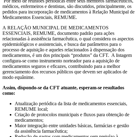
Por meio de reuniões periódicas entre seus membros farmacêuticos,
médicos, enfermeiros e dentistas, são discutidos, principalmente, os
pedidos para incorporação de medicamentos à Relação Municipal de
Medicamentos Essenciais, REMUME.
A
RELAÇÃO MUNICIPAL DE MEDICAMENTOS
ESSENCIAIS, REMUME, documento padrão para ações
relacionadas à assistência farmacêutica, o qual considera os aspectos
epidemiológicos e assistenciais, e busca dar parâmetros para o
processo de aquisição e aqueles relacionados à dispensação dos
medicamentos, é um dos principais “produtos” da CFT. A listagem
configura-se como instrumento norteador para a aquisição de
medicamentos seguros e eficazes, contribuindo para a melhor
gerenciamento dos recursos públicos que devem ser aplicados de
modo equânime.
Assim, dispondo-se da CFT atuante, esperam-se resultados
como:
Atualização periódica da lista de medicamentos essenciais,
REMUME local;
Criação de protocolos municipais e fluxos para obtenção de
medicamentos;
Maior integração entre unidades básicas, farmácias e gestão
da assistência farmacêutica;
Redução de gastos com medicamentos sem prejuízo à