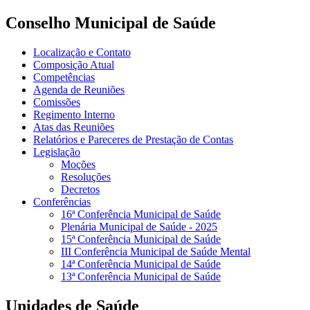
Conselho Municipal de Saúde
Localização e Contato
Composição Atual
Competências
Agenda de Reuniões
Comissões
Regimento Interno
Atas das Reuniões
Relatórios e Pareceres de Prestação de Contas
Legislação
Moções
Resoluções
Decretos
Conferências
16ª Conferência Municipal de Saúde
Plenária Municipal de Saúde - 2025
15ª Conferência Municipal de Saúde
III Conferência Municipal de Saúde Mental
14ª Conferência Municipal de Saúde
13ª Conferência Municipal de Saúde
Unidades de Saúde