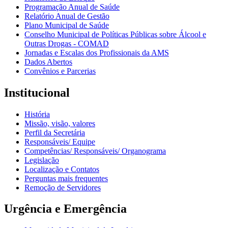
Programação Anual de Saúde
Relatório Anual de Gestão
Plano Municipal de Saúde
Conselho Municipal de Políticas Públicas sobre Álcool e
Outras Drogas - COMAD
Jornadas e Escalas dos Profissionais da AMS
Dados Abertos
Convênios e Parcerias
Institucional
História
Missão, visão, valores
Perfil da Secretária
Responsáveis/ Equipe
Competências/ Responsáveis/ Organograma
Legislação
Localização e Contatos
Perguntas mais frequentes
Remoção de Servidores
Urgência e Emergência