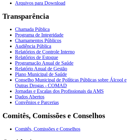
Arquivos para Download
Transparência
Chamada Pública
Programa de Integridade
Chamamentos Públicos
Audiência Pública
Relatórios de Controle Interno
Relatórios de Estoque
Programação Anual de Saúde
Relatório Anual de Gestão
Plano Municipal de Saúde
Conselho Municipal de Políticas Públicas sobre Álcool e
Outras Drogas - COMAD
Jornadas e Escalas dos Profissionais da AMS
Dados Abertos
Convênios e Parcerias
Comitês, Comissões e Conselhos
Comitês, Comissões e Conselhos