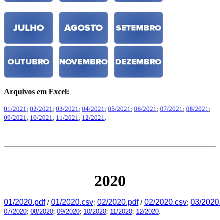
Arquivos em Excel:
01/2021
;
02/2021
;
03/2021
;
04/2021
;
05/2021
;
06/2021
;
07/2021
;
08/2021
;
09/2021
;
10/2021
;
11/2021
;
12/2021
.
2020
01/2020.pdf
01/2020.csv
02/2020.pdf
02/2020.csv
03/2020
/
;
/
;
07/2020
;
08/2020
;
09/2020
;
10/2020
;
11/2020
;
12/2020
.