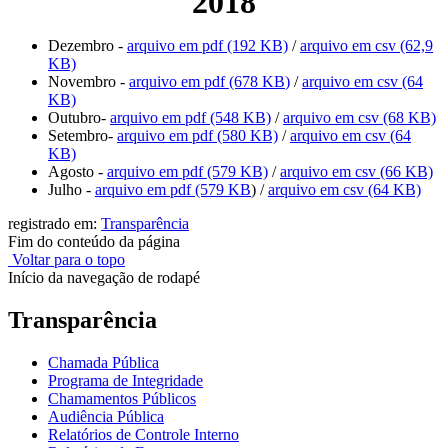
2018
Dezembro -
arquivo em pdf (192 KB)
/
arquivo em csv (62,9
KB)
Novembro -
arquivo em pdf (678 KB
)
/
arquivo em csv (64
KB)
Outubro-
arquivo em pdf (548 KB)
/
arquivo em csv (68 KB)
Setembro-
arquivo em pdf (580 KB)
/
arquivo em csv (64
KB)
Agosto -
arquivo em pdf (579 KB)
/
arquivo em csv (66 KB)
Julho -
arquivo em pdf (579 KB
) /
arquivo em csv (64 KB)
registrado em:
Transparência
Fim do conteúdo da página
Voltar para o topo
Início da navegação de rodapé
Transparência
Chamada Pública
Programa de Integridade
Chamamentos Públicos
Audiência Pública
Relatórios de Controle Interno