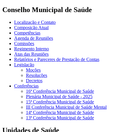
Conselho Municipal de Saúde
Localização e Contato
Composição Atual
Competências
Agenda de Reuniões
Comissões
Regimento Interno
Atas das Reuniões
Relatórios e Pareceres de Prestação de Contas
Legislação
Moções
Resoluções
Decretos
Conferências
16ª Conferência Municipal de Saúde
Plenária Municipal de Saúde - 2025
15ª Conferência Municipal de Saúde
III Conferência Municipal de Saúde Mental
14ª Conferência Municipal de Saúde
13ª Conferência Municipal de Saúde
Unidades de Saúde