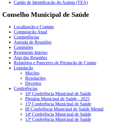
Cartão de Identificação do Autista (TEA)
Conselho Municipal de Saúde
Localização e Contato
Composição Atual
Competências
Agenda de Reuniões
Comissões
Regimento Interno
Atas das Reuniões
Relatórios e Pareceres de Prestação de Contas
Legislação
Moções
Resoluções
Decretos
Conferências
16ª Conferência Municipal de Saúde
Plenária Municipal de Saúde - 2025
15ª Conferência Municipal de Saúde
III Conferência Municipal de Saúde Mental
14ª Conferência Municipal de Saúde
13ª Conferência Municipal de Saúde