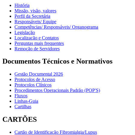
História
Missão, visão, valores
Perfil da Secretária
Responsáveis/ Equipe
Competências/ Responsáveis/ Organograma
Legislação
Localização e Contatos
Perguntas mais frequentes
Remoção de Servidores
Documentos Técnicos e Normativos
Gestão Documental 2026
Protocolos de Acesso
Protocolos Clínicos
Procedimentos Operacionais Padrão (POP'S)
Fluxos
Linhas-Guia
Cartilhas
CARTÕES
Cartão de Identificação Fibromialgia/Lupus