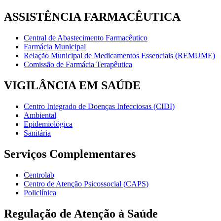
ASSISTÊNCIA FARMACÊUTICA
Central de Abastecimento Farmacêutico
Farmácia Municipal
Relação Municipal de Medicamentos Essenciais (REMUME)
Comissão de Farmácia Terapêutica
VIGILÂNCIA EM SAÚDE
Centro Integrado de Doenças Infecciosas (CIDI)
Ambiental
Epidemiológica
Sanitária
Serviços Complementares
Centrolab
Centro de Atenção Psicossocial (CAPS)
Policlínica
Regulação de Atenção à Saúde