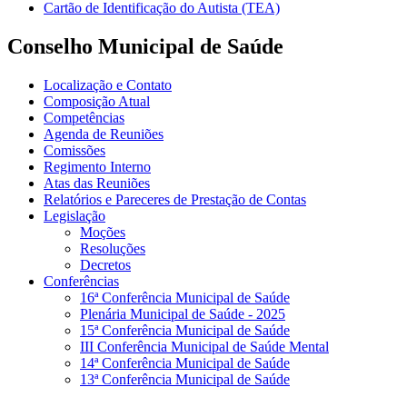
Cartão de Identificação do Autista (TEA)
Conselho Municipal de Saúde
Localização e Contato
Composição Atual
Competências
Agenda de Reuniões
Comissões
Regimento Interno
Atas das Reuniões
Relatórios e Pareceres de Prestação de Contas
Legislação
Moções
Resoluções
Decretos
Conferências
16ª Conferência Municipal de Saúde
Plenária Municipal de Saúde - 2025
15ª Conferência Municipal de Saúde
III Conferência Municipal de Saúde Mental
14ª Conferência Municipal de Saúde
13ª Conferência Municipal de Saúde