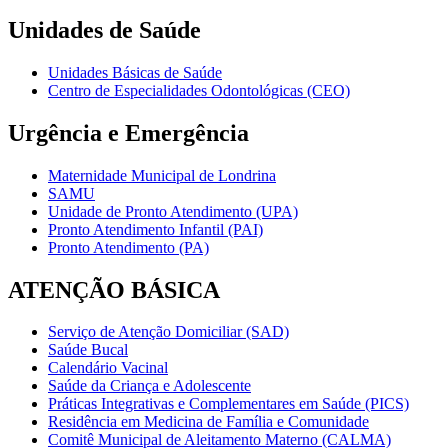
Unidades de Saúde
Unidades Básicas de Saúde
Centro de Especialidades Odontológicas (CEO)
Urgência e Emergência
Maternidade Municipal de Londrina
SAMU
Unidade de Pronto Atendimento (UPA)
Pronto Atendimento Infantil (PAI)
Pronto Atendimento (PA)
ATENÇÃO BÁSICA
Serviço de Atenção Domiciliar (SAD)
Saúde Bucal
Calendário Vacinal
Saúde da Criança e Adolescente
Práticas Integrativas e Complementares em Saúde (PICS)
Residência em Medicina de Família e Comunidade
Comitê Municipal de Aleitamento Materno (CALMA)