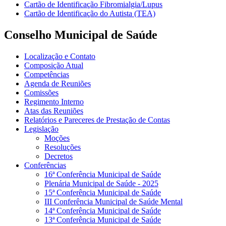
Cartão de Identificação Fibromialgia/Lupus
Cartão de Identificação do Autista (TEA)
Conselho Municipal de Saúde
Localização e Contato
Composição Atual
Competências
Agenda de Reuniões
Comissões
Regimento Interno
Atas das Reuniões
Relatórios e Pareceres de Prestação de Contas
Legislação
Moções
Resoluções
Decretos
Conferências
16ª Conferência Municipal de Saúde
Plenária Municipal de Saúde - 2025
15ª Conferência Municipal de Saúde
III Conferência Municipal de Saúde Mental
14ª Conferência Municipal de Saúde
13ª Conferência Municipal de Saúde