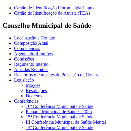
Cartão de Identificação Fibromialgia/Lupus
Cartão de Identificação do Autista (TEA)
Conselho Municipal de Saúde
Localização e Contato
Composição Atual
Competências
Agenda de Reuniões
Comissões
Regimento Interno
Atas das Reuniões
Relatórios e Pareceres de Prestação de Contas
Legislação
Moções
Resoluções
Decretos
Conferências
16ª Conferência Municipal de Saúde
Plenária Municipal de Saúde - 2025
15ª Conferência Municipal de Saúde
III Conferência Municipal de Saúde Mental
14ª Conferência Municipal de Saúde