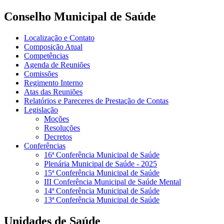
Conselho Municipal de Saúde
Localização e Contato
Composição Atual
Competências
Agenda de Reuniões
Comissões
Regimento Interno
Atas das Reuniões
Relatórios e Pareceres de Prestação de Contas
Legislação
Moções
Resoluções
Decretos
Conferências
16ª Conferência Municipal de Saúde
Plenária Municipal de Saúde - 2025
15ª Conferência Municipal de Saúde
III Conferência Municipal de Saúde Mental
14ª Conferência Municipal de Saúde
13ª Conferência Municipal de Saúde
Unidades de Saúde