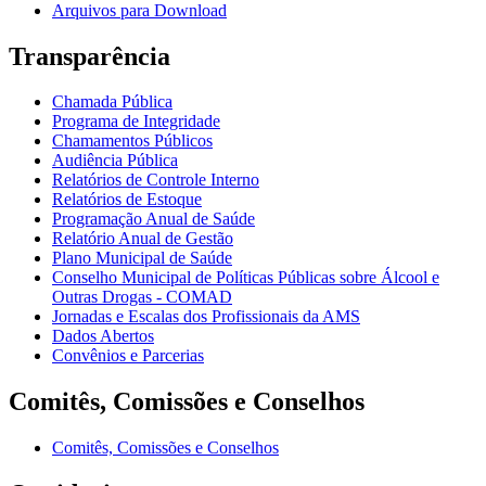
Arquivos para Download
Transparência
Chamada Pública
Programa de Integridade
Chamamentos Públicos
Audiência Pública
Relatórios de Controle Interno
Relatórios de Estoque
Programação Anual de Saúde
Relatório Anual de Gestão
Plano Municipal de Saúde
Conselho Municipal de Políticas Públicas sobre Álcool e
Outras Drogas - COMAD
Jornadas e Escalas dos Profissionais da AMS
Dados Abertos
Convênios e Parcerias
Comitês, Comissões e Conselhos
Comitês, Comissões e Conselhos