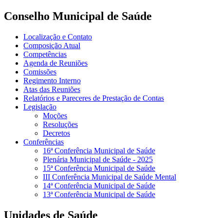
Conselho Municipal de Saúde
Localização e Contato
Composição Atual
Competências
Agenda de Reuniões
Comissões
Regimento Interno
Atas das Reuniões
Relatórios e Pareceres de Prestação de Contas
Legislação
Moções
Resoluções
Decretos
Conferências
16ª Conferência Municipal de Saúde
Plenária Municipal de Saúde - 2025
15ª Conferência Municipal de Saúde
III Conferência Municipal de Saúde Mental
14ª Conferência Municipal de Saúde
13ª Conferência Municipal de Saúde
Unidades de Saúde