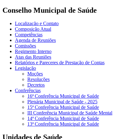
Conselho Municipal de Saúde
Localização e Contato
Composição Atual
Competências
Agenda de Reuniões
Comissões
Regimento Interno
Atas das Reuniões
Relatórios e Pareceres de Prestação de Contas
Legislação
Moções
Resoluções
Decretos
Conferências
16ª Conferência Municipal de Saúde
Plenária Municipal de Saúde - 2025
15ª Conferência Municipal de Saúde
III Conferência Municipal de Saúde Mental
14ª Conferência Municipal de Saúde
13ª Conferência Municipal de Saúde
Unidades de Saúde