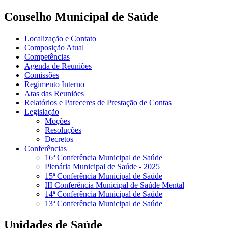
Conselho Municipal de Saúde
Localização e Contato
Composição Atual
Competências
Agenda de Reuniões
Comissões
Regimento Interno
Atas das Reuniões
Relatórios e Pareceres de Prestação de Contas
Legislação
Moções
Resoluções
Decretos
Conferências
16ª Conferência Municipal de Saúde
Plenária Municipal de Saúde - 2025
15ª Conferência Municipal de Saúde
III Conferência Municipal de Saúde Mental
14ª Conferência Municipal de Saúde
13ª Conferência Municipal de Saúde
Unidades de Saúde