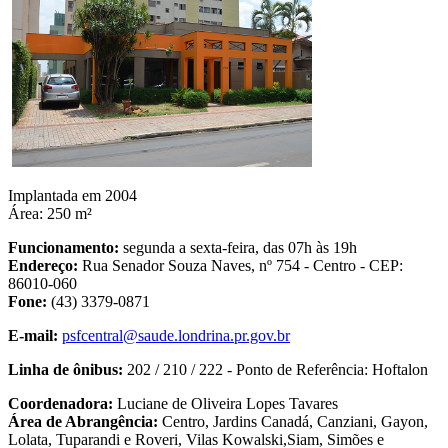
Implantada em 2004
Área: 250 m²
Funcionamento:
segunda a sexta-feira, das 07h às 19h
Endereço:
Rua Senador Souza Naves, nº 754 - Centro - CEP:
86010-060
Fone:
(43) 3379-0871
E-mail:
psfcentral@saude.londrina.pr.gov.br
Linha de ônibus:
202 / 210 / 222 - Ponto de Referência: Hoftalon
Coordenadora:
Luciane de Oliveira Lopes Tavares
Área de Abrangência:
Centro, Jardins Canadá, Canziani, Gayon,
Lolata, Tuparandi e Roveri, Vilas Kowalski,Siam, Simões e