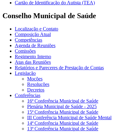
Cartão de Identificação do Autista (TEA)
Conselho Municipal de Saúde
Localização e Contato
Composição Atual
Competências
Agenda de Reuniões
Comissões
Regimento Interno
Atas das Reuniões
Relatórios e Pareceres de Prestação de Contas
Legislação
Moções
Resoluções
Decretos
Conferências
16ª Conferência Municipal de Saúde
Plenária Municipal de Saúde - 2025
15ª Conferência Municipal de Saúde
III Conferência Municipal de Saúde Mental
14ª Conferência Municipal de Saúde
13ª Conferência Municipal de Saúde