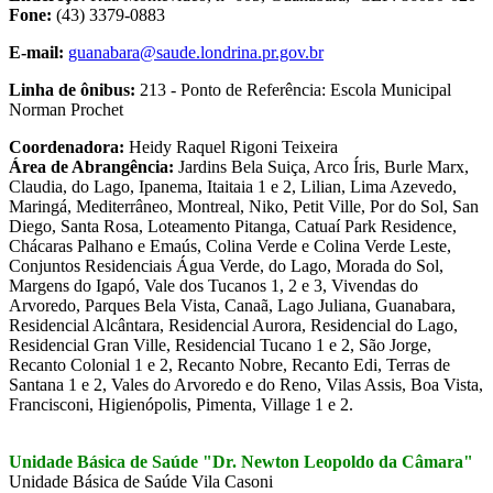
Fone:
(43) 3379-0883
E-mail:
guanabara@saude.londrina.pr.gov.br
Linha de ônibus:
213 - Ponto de Referência: Escola Municipal
Norman Prochet
Coordenadora:
Heidy Raquel Rigoni Teixeira
Área de Abrangência:
Jardins Bela Suiça, Arco Íris, Burle Marx,
Claudia, do Lago, Ipanema, Itaitaia 1 e 2, Lilian, Lima Azevedo,
Maringá, Mediterrâneo, Montreal, Niko, Petit Ville, Por do Sol, San
Diego, Santa Rosa, Loteamento Pitanga, Catuaí Park Residence,
Chácaras Palhano e Emaús, Colina Verde e Colina Verde Leste,
Conjuntos Residenciais Água Verde, do Lago, Morada do Sol,
Margens do Igapó, Vale dos Tucanos 1, 2 e 3, Vivendas do
Arvoredo, Parques Bela Vista, Canaã, Lago Juliana, Guanabara,
Residencial Alcântara, Residencial Aurora, Residencial do Lago,
Residencial Gran Ville, Residencial Tucano 1 e 2, São Jorge,
Recanto Colonial 1 e 2, Recanto Nobre, Recanto Edi, Terras de
Santana 1 e 2, Vales do Arvoredo e do Reno, Vilas Assis, Boa Vista,
Francisconi, Higienópolis, Pimenta, Village 1 e 2.
Unidade Básica de Saúde "Dr. Newton Leopoldo da Câmara"
Unidade Básica de Saúde Vila Casoni