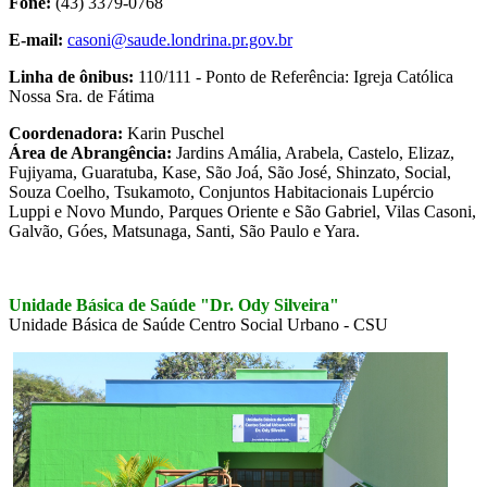
Fone:
(43) 3379-0768
E-mail:
casoni@saude.londrina.pr.gov.br
Linha de ônibus:
110/111 - Ponto de Referência: Igreja Católica
Nossa Sra. de Fátima
Coordenadora:
Karin Puschel
Área de Abrangência:
Jardins Amália, Arabela, Castelo, Elizaz,
Fujiyama, Guaratuba, Kase, São Joá, São José, Shinzato, Social,
Souza Coelho, Tsukamoto, Conjuntos Habitacionais Lupércio
Luppi e Novo Mundo, Parques Oriente e São Gabriel, Vilas Casoni,
Galvão, Góes, Matsunaga, Santi, São Paulo e Yara.
Unidade Básica de Saúde "Dr. Ody Silveira"
Unidade Básica de Saúde Centro Social Urbano - CSU