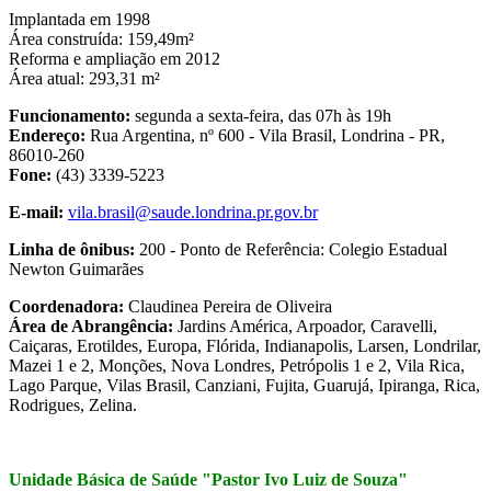
Implantada em 1998
Área construída: 159,49m²
Reforma e ampliação em 2012
Área atual: 293,31 m²
Funcionamento:
segunda a sexta-feira, das 07h às 19h
Endereço:
Rua Argentina, nº 600 - Vila Brasil, Londrina - PR,
86010-260
Fone:
(43) 3339-5223
E-mail:
vila.brasil@saude.londrina.pr.gov.br
Linha de ônibus:
200 - Ponto de Referência: Colegio Estadual
Newton Guimarães
Coordenadora:
Claudinea Pereira de Oliveira
Área de Abrangência:
Jardins América, Arpoador, Caravelli,
Caiçaras, Erotildes, Europa, Flórida, Indianapolis, Larsen, Londrilar,
Mazei 1 e 2, Monções, Nova Londres, Petrópolis 1 e 2, Vila Rica,
Lago Parque, Vilas Brasil, Canziani, Fujita, Guarujá, Ipiranga, Rica,
Rodrigues, Zelina.
Unidade Básica de Saúde "Pastor Ivo Luiz de Souza"