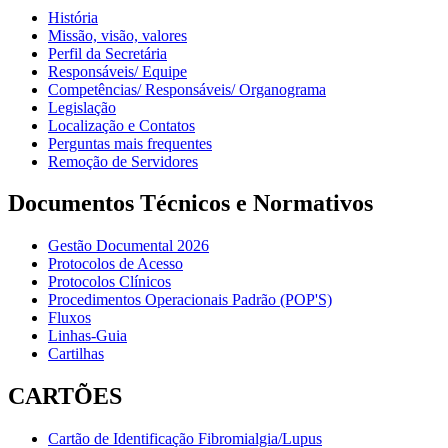
História
Missão, visão, valores
Perfil da Secretária
Responsáveis/ Equipe
Competências/ Responsáveis/ Organograma
Legislação
Localização e Contatos
Perguntas mais frequentes
Remoção de Servidores
Documentos Técnicos e Normativos
Gestão Documental 2026
Protocolos de Acesso
Protocolos Clínicos
Procedimentos Operacionais Padrão (POP'S)
Fluxos
Linhas-Guia
Cartilhas
CARTÕES
Cartão de Identificação Fibromialgia/Lupus