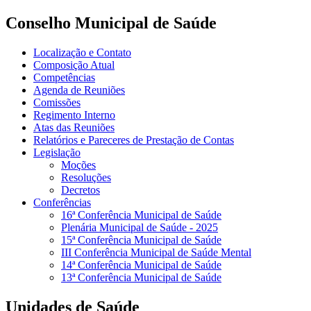
Conselho Municipal de Saúde
Localização e Contato
Composição Atual
Competências
Agenda de Reuniões
Comissões
Regimento Interno
Atas das Reuniões
Relatórios e Pareceres de Prestação de Contas
Legislação
Moções
Resoluções
Decretos
Conferências
16ª Conferência Municipal de Saúde
Plenária Municipal de Saúde - 2025
15ª Conferência Municipal de Saúde
III Conferência Municipal de Saúde Mental
14ª Conferência Municipal de Saúde
13ª Conferência Municipal de Saúde
Unidades de Saúde