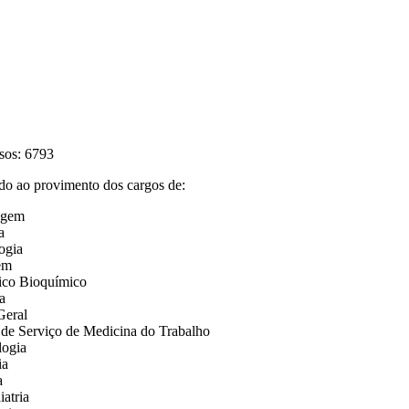
sos: 6793
ao provimento dos cargos de:
agem
a
ogia
em
tico Bioquímico
a
Geral
 de Serviço de Medicina do Trabalho
logia
ia
a
atria