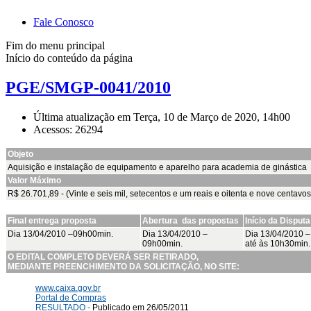
Fale Conosco
Fim do menu principal
Início do conteúdo da página
PGE/SMGP-0041/2010
Última atualização em Terça, 10 de Março de 2020, 14h00
Acessos: 26294
Objeto
Aquisição e instalação de equipamento e aparelho para academia de ginástica
Valor Máximo
R$ 26.701,89 - (Vinte e seis mil, setecentos e um reais e oitenta e nove centavos
Final entrega proposta
Abertura das propostas
Início da Disputa
Dia 13/04/2010 –09h00min.
Dia 13/04/2010 –
Dia 13/04/2010 
09h00min.
até às 10h30min.
O EDITAL COMPLETO DEVERÁ SER RETIRADO,
MEDIANTE PREENCHIMENTO DA SOLICITAÇÃO, NO SITE:
www.caixa.gov.br
Portal de Compras
RESULTADO -
Publicado em 26/05/2011