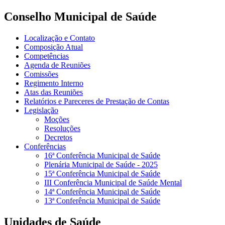
Conselho Municipal de Saúde
Localização e Contato
Composição Atual
Competências
Agenda de Reuniões
Comissões
Regimento Interno
Atas das Reuniões
Relatórios e Pareceres de Prestação de Contas
Legislação
Moções
Resoluções
Decretos
Conferências
16ª Conferência Municipal de Saúde
Plenária Municipal de Saúde - 2025
15ª Conferência Municipal de Saúde
III Conferência Municipal de Saúde Mental
14ª Conferência Municipal de Saúde
13ª Conferência Municipal de Saúde
Unidades de Saúde