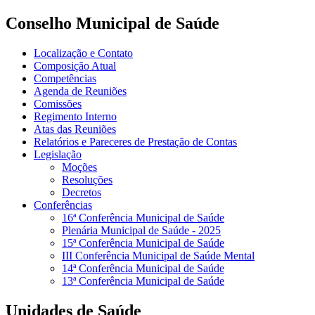
Conselho Municipal de Saúde
Localização e Contato
Composição Atual
Competências
Agenda de Reuniões
Comissões
Regimento Interno
Atas das Reuniões
Relatórios e Pareceres de Prestação de Contas
Legislação
Moções
Resoluções
Decretos
Conferências
16ª Conferência Municipal de Saúde
Plenária Municipal de Saúde - 2025
15ª Conferência Municipal de Saúde
III Conferência Municipal de Saúde Mental
14ª Conferência Municipal de Saúde
13ª Conferência Municipal de Saúde
Unidades de Saúde