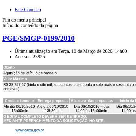
Fale Conosco
Fim do menu principal
Início do conteúdo da página
PGE/SMGP-0199/2010
Última atualização em Terça, 10 de Março de 2020, 14h00
Acessos: 23825
Objeto
Aquisição de veículo de passeio
Valor Máximo
R$ 38.757,67 (trinta e oito mil, setecentos e cinqüenta e sete reais e sessenta e 
centavos)
Credenciamento
Entrega proposta
Abertura das propostas
Início da
Até dia 06/10/2010
Até dia 06/10/2010
Dia 06/10/2010 – das
Dia 06/10/2
–13h00min.
–13h30min.
14:00 às 15h00min.
14:00 às
O EDITAL COMPLETO DEVERÁ SER RETIRADO,
MEDIANTE PREENCHIMENTO DA SOLICITAÇÃO, NO SITE:
www.caixa.gov.br