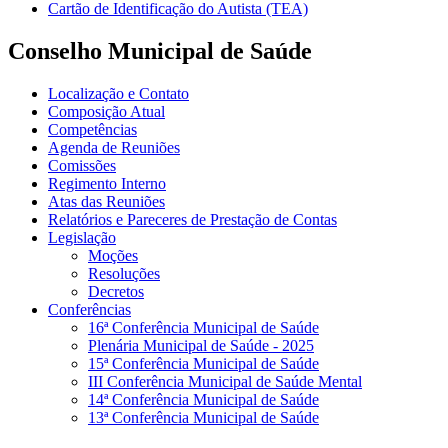
Cartão de Identificação do Autista (TEA)
Conselho Municipal de Saúde
Localização e Contato
Composição Atual
Competências
Agenda de Reuniões
Comissões
Regimento Interno
Atas das Reuniões
Relatórios e Pareceres de Prestação de Contas
Legislação
Moções
Resoluções
Decretos
Conferências
16ª Conferência Municipal de Saúde
Plenária Municipal de Saúde - 2025
15ª Conferência Municipal de Saúde
III Conferência Municipal de Saúde Mental
14ª Conferência Municipal de Saúde
13ª Conferência Municipal de Saúde