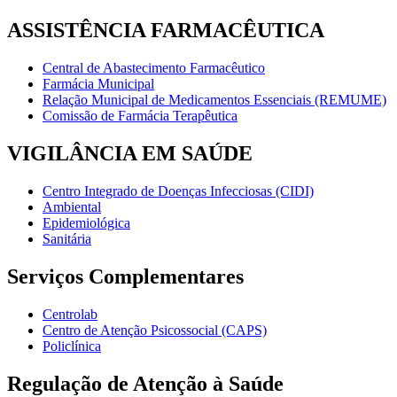
ASSISTÊNCIA FARMACÊUTICA
Central de Abastecimento Farmacêutico
Farmácia Municipal
Relação Municipal de Medicamentos Essenciais (REMUME)
Comissão de Farmácia Terapêutica
VIGILÂNCIA EM SAÚDE
Centro Integrado de Doenças Infecciosas (CIDI)
Ambiental
Epidemiológica
Sanitária
Serviços Complementares
Centrolab
Centro de Atenção Psicossocial (CAPS)
Policlínica
Regulação de Atenção à Saúde