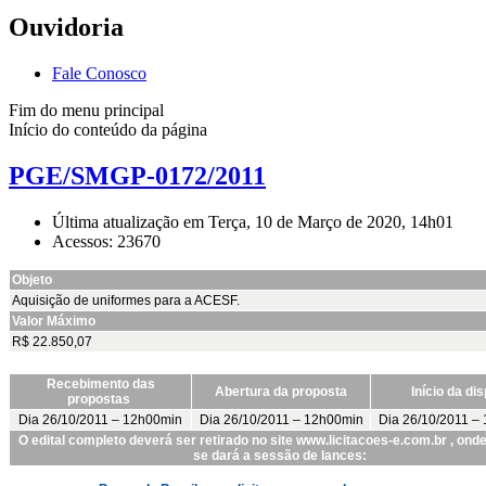
Ouvidoria
Fale Conosco
Fim do menu principal
Início do conteúdo da página
PGE/SMGP-0172/2011
Última atualização em Terça, 10 de Março de 2020, 14h01
Acessos: 23670
Objeto
Aquisição de uniformes para a ACESF.
Valor Máximo
R$ 22.850,07
Recebimento das
Abertura da proposta
Início da di
propostas
Dia 26/10/2011 – 12h00min
Dia 26/10/2011 – 12h00min
Dia 26/10/2011 –
O edital completo deverá ser retirado no site www.licitacoes-e.com.br , on
se dará a sessão de lances: