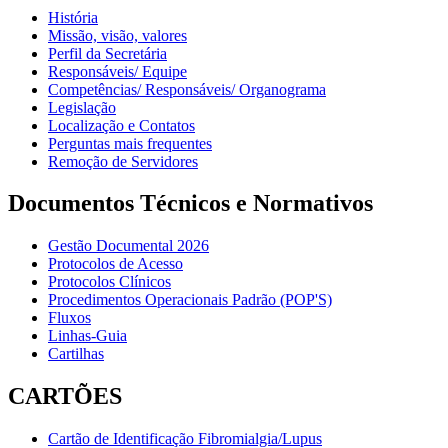
História
Missão, visão, valores
Perfil da Secretária
Responsáveis/ Equipe
Competências/ Responsáveis/ Organograma
Legislação
Localização e Contatos
Perguntas mais frequentes
Remoção de Servidores
Documentos Técnicos e Normativos
Gestão Documental 2026
Protocolos de Acesso
Protocolos Clínicos
Procedimentos Operacionais Padrão (POP'S)
Fluxos
Linhas-Guia
Cartilhas
CARTÕES
Cartão de Identificação Fibromialgia/Lupus