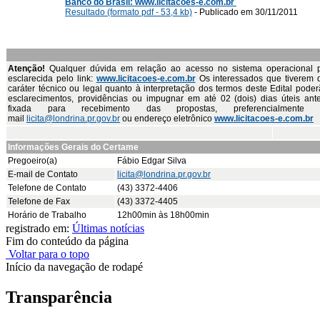
Banco do Brasil: www.licitacoes-e.com.br
Resultado (formato pdf - 53,4 kb)
- Publicado em 30/11/2011
Atenção!
Qualquer dúvida em relação ao acesso no sistema operacional 
esclarecida pelo link:
www.licitacoes-e.com.br
Os interessados que tiverem 
caráter técnico ou legal quanto à interpretação dos termos deste Edital poderã
esclarecimentos, providências ou impugnar em até 02 (dois) dias úteis ant
fixada para recebimento das propostas, preferencialmente
mail
licita@londrina.pr.gov.br
ou endereço eletrônico
www.licitacoes-e.com.br
Informações Gerais do Certame
Pregoeiro(a)
Fábio Edgar Silva
E-mail de Contato
licita@londrina.pr.gov.br
Telefone de Contato
(43) 3372-4406
Telefone de Fax
(43) 3372-4405
Horário de Trabalho
12h00min às 18h00min
registrado em:
Últimas notícias
Fim do conteúdo da página
Voltar para o topo
Início da navegação de rodapé
Transparência