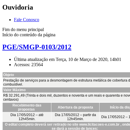
Ouvidoria
Fale Conosco
Fim do menu principal
Início do conteúdo da página
PGE/SMGP-0103/2012
Última atualização em Terça, 10 de Março de 2020, 14h01
Acessos: 23564
Objeto
Prestação de serviços para a desmontagem de estrutura metálica de cobertura 
combustível.
Valor Máximo
R$ 32.291,49 (Trinta e dois mil, duzentos e noventa e um reais e quarenta e nov
centavos)
Recebimento das
Abertura da proposta
Início da di
propostas
Dia 17/05/2012 – até
Dia 17/05/2012 – partir da
Dia 17/052012 – 
12h45min.
12h45min.
O edital completo deverá ser retirado no site www.licitacoes-e.com.br , on
se dará a sessão de lances: