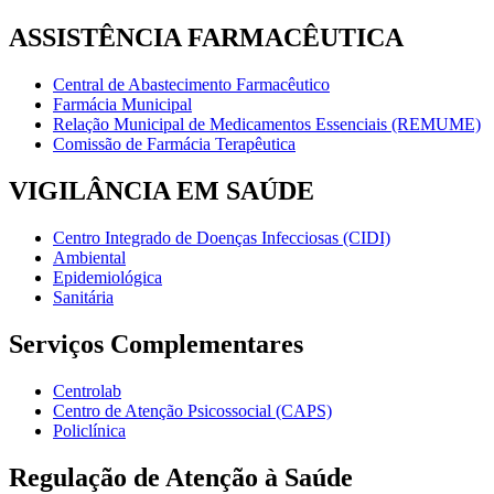
ASSISTÊNCIA FARMACÊUTICA
Central de Abastecimento Farmacêutico
Farmácia Municipal
Relação Municipal de Medicamentos Essenciais (REMUME)
Comissão de Farmácia Terapêutica
VIGILÂNCIA EM SAÚDE
Centro Integrado de Doenças Infecciosas (CIDI)
Ambiental
Epidemiológica
Sanitária
Serviços Complementares
Centrolab
Centro de Atenção Psicossocial (CAPS)
Policlínica
Regulação de Atenção à Saúde