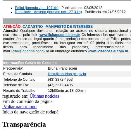
Edital (formato zip - 107 kb)
- Publicado em 03/05/2012
Resultado - deserta (formato pdf - 27,3 kb)
- Publicado em 24/05/2012
ATENÇÃO:
CADASTRO - MANIFESTO DE INTERESSE
Atenção!
Qualquer dúvida em relação ao acesso no sistema operacional 
esclarecida pelo link:
www.licitacoes-e.com.br
Os interessados que tiverem 
caráter técnico ou legal quanto à interpretação dos termos deste Edital poderã
esclarecimentos, providências ou impugnar em até 02 (dois) dias úteis ant
fixada para recebimento das propostas, preferencialmente
mail
licita@londrina.pr.gov.br
ou endereço eletrônico
www.licitacoes-e.com.br
Informações Gerais do Certame
Pregoeiro(a)
Bruna Francisconi
E-mail de Contato
licita@londrina.pr.gov.br
Telefone de Contato
(43) 3372-4953
Telefone de Fax
(43) 3372-4405
Horário de Trabalho
12h00min às 18h00min
registrado em:
Últimas notícias
Fim do conteúdo da página
Voltar para o topo
Início da navegação de rodapé
Transparência