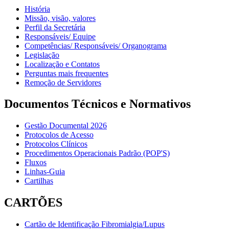
História
Missão, visão, valores
Perfil da Secretária
Responsáveis/ Equipe
Competências/ Responsáveis/ Organograma
Legislação
Localização e Contatos
Perguntas mais frequentes
Remoção de Servidores
Documentos Técnicos e Normativos
Gestão Documental 2026
Protocolos de Acesso
Protocolos Clínicos
Procedimentos Operacionais Padrão (POP'S)
Fluxos
Linhas-Guia
Cartilhas
CARTÕES
Cartão de Identificação Fibromialgia/Lupus