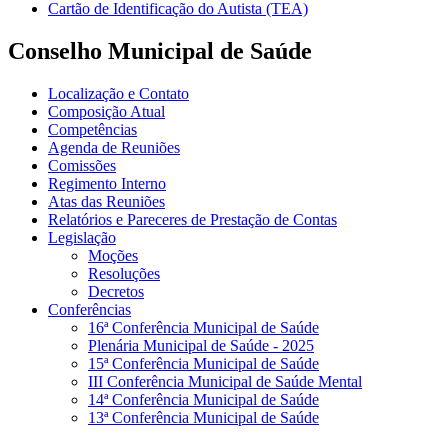
Cartão de Identificação do Autista (TEA)
Conselho Municipal de Saúde
Localização e Contato
Composição Atual
Competências
Agenda de Reuniões
Comissões
Regimento Interno
Atas das Reuniões
Relatórios e Pareceres de Prestação de Contas
Legislação
Moções
Resoluções
Decretos
Conferências
16ª Conferência Municipal de Saúde
Plenária Municipal de Saúde - 2025
15ª Conferência Municipal de Saúde
III Conferência Municipal de Saúde Mental
14ª Conferência Municipal de Saúde
13ª Conferência Municipal de Saúde