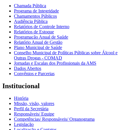
Chamada Pública
Programa de Integridade
Chamamentos Públicos
Audiência Pública
Relatórios de Controle Interno
Relatórios de Estoque
Programação Anual de Saúde
Relatório Anual de Gestão
Plano Municipal de Saúde
Conselho Municipal de Políticas Públicas sobre Álcool e
Outras Drogas - COMAD
Jornadas e Escalas dos Profissionais da AMS
Dados Abertos
Convênios e Parcerias
Institucional
História
Missão, visão, valores
Perfil da Secretária
Responsáveis/ Equipe
Competências/ Responsáveis/ Organograma
Legislação
Localização e Contatos