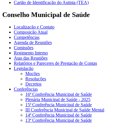
Cartão de Identificação do Autista (TEA)
Conselho Municipal de Saúde
Localização e Contato
Composição Atual
Competências
Agenda de Reuniões
Comissões
Regimento Interno
Atas das Reuniões
Relatórios e Pareceres de Prestação de Contas
Legislação
Moções
Resoluções
Decretos
Conferências
16ª Conferência Municipal de Saúde
Plenária Municipal de Saúde - 2025
15ª Conferência Municipal de Saúde
III Conferência Municipal de Saúde Mental
14ª Conferência Municipal de Saúde
13ª Conferência Municipal de Saúde