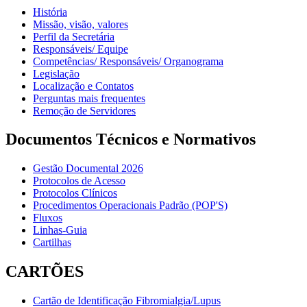
História
Missão, visão, valores
Perfil da Secretária
Responsáveis/ Equipe
Competências/ Responsáveis/ Organograma
Legislação
Localização e Contatos
Perguntas mais frequentes
Remoção de Servidores
Documentos Técnicos e Normativos
Gestão Documental 2026
Protocolos de Acesso
Protocolos Clínicos
Procedimentos Operacionais Padrão (POP'S)
Fluxos
Linhas-Guia
Cartilhas
CARTÕES
Cartão de Identificação Fibromialgia/Lupus