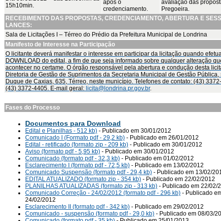
após o
avaliação das propost
15h10min.
credenciamento.
Pregoeira.
RECEBIMENTO DAS PROPOSTAS, CREDENCIAMENTO, ABERTURA E SES
LANCES:
Sala de Licitações I – Térreo do Prédio da Prefeitura Municipal de Londrina
Manifesto de Interesse na Participação
O licitante deverá manifestar o interesse em participar da licitação quando efetu
DOWNLOAD do edital, a fim de que seja informado sobre qualquer alteração qu
acontecer no certame. O órgão responsável pela abertura e condução desta lici
Diretoria de Gestão de Suprimentos da Secretaria Municipal de Gestão Pública, s
Duque de Caxias, 635, Térreo, neste município. Telefones de contato: (43) 3372
(43) 3372-4405. E-mail geral:
licita@londrina.pr.gov.br
.
Fases do Processo
Documentos para Download
Edital e Planilhas - 512 kb)
- Publicado em 30/01/2012
Comunicado I (Formato pdf - 29,2 kb)
- Publicado em 26/01/2012
Edital - retificado (formato zip - 209 kb)
- Publicado em 30/01/2012
Aviso (formato pdf - 5,95 kb)
- Publicado em 30/01/2012
Comunicado (formato pdf - 32,3 kb)
- Publicado em 01/02/2012
Esclarecimento I (formato pdf - 72,5 kb)
- Publicado em 13/02/2012
Comunicado Suspensão (formato pdf - 29,4 kb)
- Publicado em 13/02/20
EDITAL ATUALIZADO (formato zip - 354 kb)
- Publicado em 22/02/2012
PLANILHAS ATUALIZADAS (formato zip - 313 kb)
- Publicado em 22/02/
Comunicado Correção - 24/02/2012 (formato pdf - 296 kb)
- Publicado e
24/02/2012
Esclarecimento II (formato pdf - 342 kb)
- Publicado em 29/02/2012
Comunicado - suspensão (formato pdf - 29,0 kb)
- Publicado em 08/03/2
Comunicado (formato pdf - 35 kb)
- Publicado em 25/01/2013