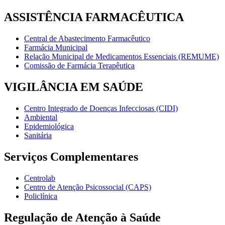
ASSISTÊNCIA FARMACÊUTICA
Central de Abastecimento Farmacêutico
Farmácia Municipal
Relação Municipal de Medicamentos Essenciais (REMUME)
Comissão de Farmácia Terapêutica
VIGILÂNCIA EM SAÚDE
Centro Integrado de Doenças Infecciosas (CIDI)
Ambiental
Epidemiológica
Sanitária
Serviços Complementares
Centrolab
Centro de Atenção Psicossocial (CAPS)
Policlínica
Regulação de Atenção à Saúde