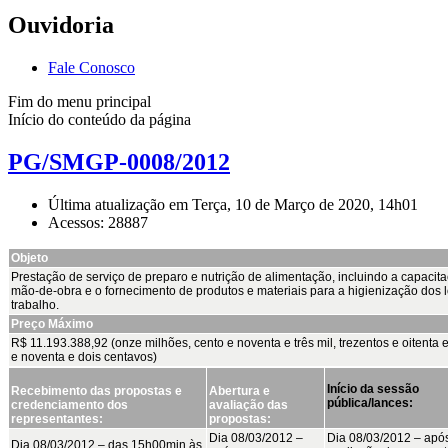
Ouvidoria
Fale Conosco
Fim do menu principal
Início do conteúdo da página
PG/SMGP-0008/2012
Última atualização em Terça, 10 de Março de 2020, 14h01
Acessos: 28887
Objeto
Prestação de serviço de preparo e nutrição de alimentação, incluindo a capacit
mão-de-obra e o fornecimento de produtos e materiais para a higienização dos 
trabalho.
Preço Máximo
R$ 11.193.388,92 (onze milhões, cento e noventa e três mil, trezentos e oitenta e
e noventa e dois centavos)
Início da sessão
Recebimento das propostas e
Abertura e
pública/lances:
credenciamento dos
avaliação das
representantes:
propostas:
Dia 08/03/2012 –
Dia 08/03/2012 – apó
Dia 08/03/2012 – das 15h00min às