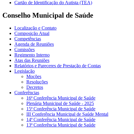
Cartão de Identificação do Autista (TEA)
Conselho Municipal de Saúde
Localização e Contato
Composição Atual
Competências
Agenda de Reuniões
Comissões
Regimento Interno
Atas das Reuniões
Relatórios e Pareceres de Prestação de Contas
Legislação
Moções
Resoluções
Decretos
Conferências
16ª Conferência Municipal de Saúde
Plenária Municipal de Saúde - 2025
15ª Conferência Municipal de Saúde
III Conferência Municipal de Saúde Mental
14ª Conferência Municipal de Saúde
13ª Conferência Municipal de Saúde