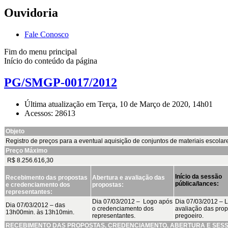
Ouvidoria
Fale Conosco
Fim do menu principal
Início do conteúdo da página
PG/SMGP-0017/2012
Última atualização em Terça, 10 de Março de 2020, 14h01
Acessos: 28613
Objeto
Registro de preços para a eventual aquisição de conjuntos de materiais escolar
Preço Máximo
R$ 8.256.616,30
Início da sessão
Recebimento das propostas
Abertura e avaliação das
pública/lances:
e credenciamento dos
propostas:
representantes:
Dia 07/03/2012 – Logo após
Dia 07/03/2012 – 
Dia 07/03/2012 – das
o credenciamento dos
avaliação das prop
13h00min. às 13h10min.
representantes.
pregoeiro.
RECEBIMENTO DAS PROPOSTAS, CREDENCIAMENTO, ABERTURA E SES