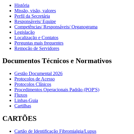
História
Missão, visão, valores
Perfil da Secretária
Responsáveis/ Equipe
Competências/ Responsáveis/ Organograma
Legislação
Localização e Contatos
Perguntas mais frequentes
Remoção de Servidores
Documentos Técnicos e Normativos
Gestão Documental 2026
Protocolos de Acesso
Protocolos Clínicos
Procedimentos Operacionais Padrão (POP'S)
Fluxos
Linhas-Guia
Cartilhas
CARTÕES
Cartão de Identificação Fibromialgia/Lupus