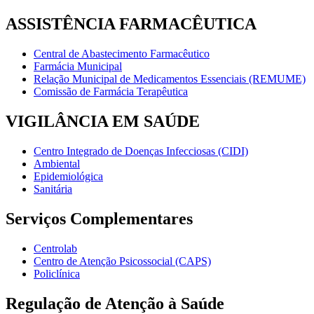
ASSISTÊNCIA FARMACÊUTICA
Central de Abastecimento Farmacêutico
Farmácia Municipal
Relação Municipal de Medicamentos Essenciais (REMUME)
Comissão de Farmácia Terapêutica
VIGILÂNCIA EM SAÚDE
Centro Integrado de Doenças Infecciosas (CIDI)
Ambiental
Epidemiológica
Sanitária
Serviços Complementares
Centrolab
Centro de Atenção Psicossocial (CAPS)
Policlínica
Regulação de Atenção à Saúde