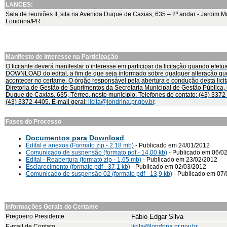
LANCES:
Sala de reuniões II, sita na Avenida Duque de Caxias, 635 – 2º andar - Jardim Ma
Londrina/PR
Manifesto de Interesse na Participação
O licitante deverá manifestar o interesse em participar da licitação quando efetu
DOWNLOAD do edital, a fim de que seja informado sobre qualquer alteração qu
acontecer no certame. O órgão responsável pela abertura e condução desta lici
Diretoria de Gestão de Suprimentos da Secretaria Municipal de Gestão Pública, s
Duque de Caxias, 635, Térreo, neste município. Telefones de contato: (43) 3372
(43) 3372-4405. E-mail geral:
licita@londrina.pr.gov.br
.
Fases do Processo
Documentos para Download
Edital e anexos (Formato zip - 2,18 mb)
- Publicado em 24/01/2012
Comunicado de suspensão (formato pdf - 14,00 kb)
- Publicado em 06/0
Edital - Reabertura (formato zip - 1,65 mb)
- Publicado em 23/02/2012
Esclarecimento (formato pdf - 37,1 kb)
- Publicado em 02/03/2012
Comunicado de suspensão 02 (formato pdf - 13,9 kb)
- Publicado em 07/
Informações Gerais do Certame
Pregoeiro Presidente
Fábio Edgar Silva
E-mail de Contato
licita@londrina.pr.gov.br