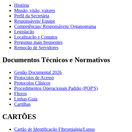
História
Missão, visão, valores
Perfil da Secretária
Responsáveis/ Equipe
Competências/ Responsáveis/ Organograma
Legislação
Localização e Contatos
Perguntas mais frequentes
Remoção de Servidores
Documentos Técnicos e Normativos
Gestão Documental 2026
Protocolos de Acesso
Protocolos Clínicos
Procedimentos Operacionais Padrão (POP'S)
Fluxos
Linhas-Guia
Cartilhas
CARTÕES
Cartão de Identificação Fibromialgia/Lupus