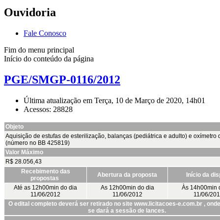
Ouvidoria
Fale Conosco
Fim do menu principal
Início do conteúdo da página
PGE/SMGP-0116/2012
Última atualização em Terça, 10 de Março de 2020, 14h01
Acessos: 28828
Objeto
Aquisição de estufas de esterilização, balanças (pediátrica e adulto) e oxímetro 
(número no BB 425819)
Valor Máximo
R$ 28.056,43
Recebimento das
Abertura da proposta
Início da di
propostas
Até as 12h00min do dia
As 12h00min do dia
Às 14h00min 
11/06/2012
11/06/2012
11/06/20
O edital completo deverá ser retirado no site www.licitacoes-e.com.br , on
se dará a sessão de lances.