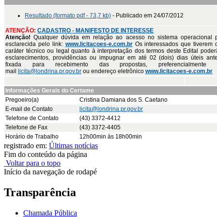
Resultado (formato pdf - 73,7 kb)
- Publicado em 24/07/2012
ATENÇÃO:
CADASTRO - MANIFESTO DE INTERESSE
Atenção!
Qualquer dúvida em relação ao acesso no sistema operacional 
esclarecida pelo link:
www.licitacoes-e.com.br
Os interessados que tiverem 
caráter técnico ou legal quanto à interpretação dos termos deste Edital poderã
esclarecimentos, providências ou impugnar em até 02 (dois) dias úteis ant
fixada para recebimento das propostas, preferencialmente
mail
licita@londrina.pr.gov.br
ou endereço eletrônico
www.licitacoes-e.com.br
Informações Gerais do Certame
Pregoeiro(a)
Cristina Damiana dos S. Caetano
E-mail de Contato
licita@londrina.pr.gov.br
Telefone de Contato
(43) 3372-4412
Telefone de Fax
(43) 3372-4405
Horário de Trabalho
12h00min às 18h00min
registrado em:
Últimas notícias
Fim do conteúdo da página
Voltar para o topo
Início da navegação de rodapé
Transparência
Chamada Pública