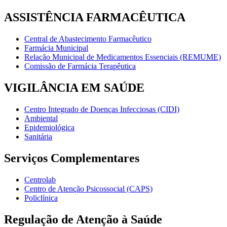
ASSISTÊNCIA FARMACÊUTICA
Central de Abastecimento Farmacêutico
Farmácia Municipal
Relação Municipal de Medicamentos Essenciais (REMUME)
Comissão de Farmácia Terapêutica
VIGILÂNCIA EM SAÚDE
Centro Integrado de Doenças Infecciosas (CIDI)
Ambiental
Epidemiológica
Sanitária
Serviços Complementares
Centrolab
Centro de Atenção Psicossocial (CAPS)
Policlínica
Regulação de Atenção à Saúde