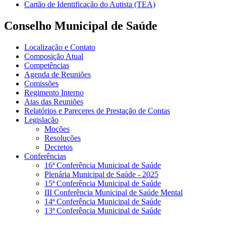
Cartão de Identificação do Autista (TEA)
Conselho Municipal de Saúde
Localização e Contato
Composição Atual
Competências
Agenda de Reuniões
Comissões
Regimento Interno
Atas das Reuniões
Relatórios e Pareceres de Prestação de Contas
Legislação
Moções
Resoluções
Decretos
Conferências
16ª Conferência Municipal de Saúde
Plenária Municipal de Saúde - 2025
15ª Conferência Municipal de Saúde
III Conferência Municipal de Saúde Mental
14ª Conferência Municipal de Saúde
13ª Conferência Municipal de Saúde