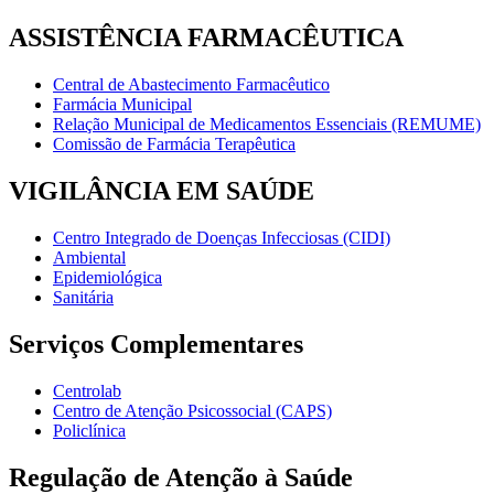
ASSISTÊNCIA FARMACÊUTICA
Central de Abastecimento Farmacêutico
Farmácia Municipal
Relação Municipal de Medicamentos Essenciais (REMUME)
Comissão de Farmácia Terapêutica
VIGILÂNCIA EM SAÚDE
Centro Integrado de Doenças Infecciosas (CIDI)
Ambiental
Epidemiológica
Sanitária
Serviços Complementares
Centrolab
Centro de Atenção Psicossocial (CAPS)
Policlínica
Regulação de Atenção à Saúde