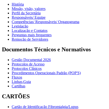
História
Missão, visão, valores
Perfil da Secretária
Responsáveis/ Equipe
Competências/ Responsáveis/ Organograma
Legislação
Localização e Contatos
Perguntas mais frequentes
Remoção de Servidores
Documentos Técnicos e Normativos
Gestão Documental 2026
Protocolos de Acesso
Protocolos Clínicos
Procedimentos Operacionais Padrão (POP'S)
Fluxos
Linhas-Guia
Cartilhas
CARTÕES
Cartão de Identificação Fibromialgia/Lupus