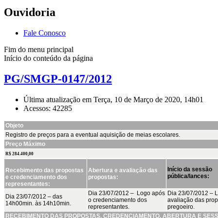
Ouvidoria
Fale Conosco
Fim do menu principal
Início do conteúdo da página
PG/SMGP-0147/2012
Última atualização em Terça, 10 de Março de 2020, 14h01
Acessos: 42285
Objeto
Registro de preços para a eventual aquisição de meias escolares.
Preço Máximo
R$ 284.400,00
Início da sessão
Recebimento das propostas
Abertura e avaliação das
pública/lances:
e credenciamento dos
propostas:
representantes:
Dia 23/07/2012 – Logo após
Dia 23/07/2012 – 
Dia 23/07/2012 – das
o credenciamento dos
avaliação das prop
14h00min. às 14h10min.
representantes.
pregoeiro.
RECEBIMENTO DAS PROPOSTAS, CREDENCIAMENTO, ABERTURA E SES