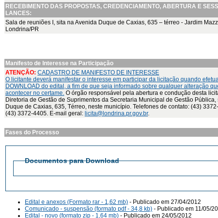
RECEBIMENTO DAS PROPOSTAS, CREDENCIAMENTO, ABERTURA E SES
LANCES:
Sala de reuniões I, sita na Avenida Duque de Caxias, 635 – térreo - Jardim Mazze
Londrina/PR
Manifesto de Interesse na Participação
ATENÇÃO:
CADASTRO DE MANIFESTO DE INTERESSE
O licitante deverá manifestar o interesse em participar da licitação quando efetu
DOWNLOAD do edital, a fim de que seja informado sobre qualquer alteração qu
acontecer no certame.
O órgão responsável pela abertura e condução desta lici
Diretoria de Gestão de Suprimentos da Secretaria Municipal de Gestão Pública, s
Duque de Caxias, 635, Térreo, neste município. Telefones de contato: (43) 3372
(43) 3372-4405. E-mail geral:
licita@londrina.pr.gov.br
.
Fases do Processo
Documentos para Download
Edital e anexos (Formato rar - 1,62 mb)
- Publicado em 27/04/2012
Comunicado - suspensão (formato pdf - 34,8 kb)
- Publicado em 11/05/2
Edital - novo (formato zip - 1,64 mb)
- Publicado em 24/05/2012