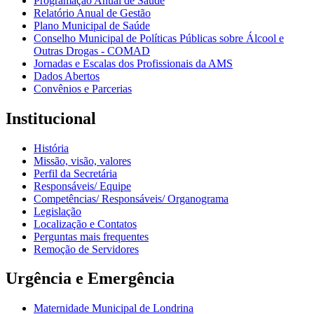
Programação Anual de Saúde
Relatório Anual de Gestão
Plano Municipal de Saúde
Conselho Municipal de Políticas Públicas sobre Álcool e
Outras Drogas - COMAD
Jornadas e Escalas dos Profissionais da AMS
Dados Abertos
Convênios e Parcerias
Institucional
História
Missão, visão, valores
Perfil da Secretária
Responsáveis/ Equipe
Competências/ Responsáveis/ Organograma
Legislação
Localização e Contatos
Perguntas mais frequentes
Remoção de Servidores
Urgência e Emergência
Maternidade Municipal de Londrina