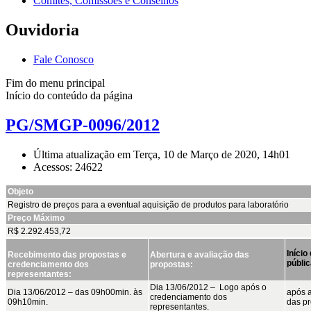
Comitês, Comissões e Conselhos
Ouvidoria
Fale Conosco
Fim do menu principal
Início do conteúdo da página
PG/SMGP-0096/2012
Última atualização em Terça, 10 de Março de 2020, 14h01
Acessos: 24622
Objeto
Registro de preços para a eventual aquisição de produtos para laboratório
Preço Máximo
R$ 2.292.453,72
Início
Recebimento das propostas e
Abertura e avaliação das
públic
credenciamento dos
propostas:
representantes:
Dia 13/06/2012 – Logo após o
Dia 13/06/2012 – das 09h00min. às
após a
credenciamento dos
09h10min.
das p
representantes.