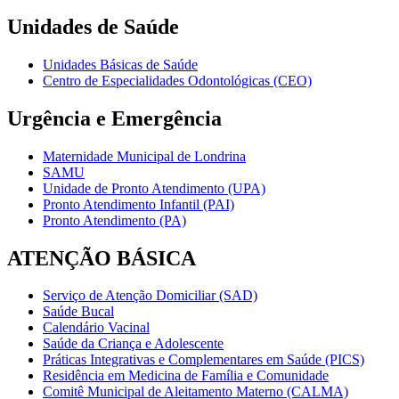
Unidades de Saúde
Unidades Básicas de Saúde
Centro de Especialidades Odontológicas (CEO)
Urgência e Emergência
Maternidade Municipal de Londrina
SAMU
Unidade de Pronto Atendimento (UPA)
Pronto Atendimento Infantil (PAI)
Pronto Atendimento (PA)
ATENÇÃO BÁSICA
Serviço de Atenção Domiciliar (SAD)
Saúde Bucal
Calendário Vacinal
Saúde da Criança e Adolescente
Práticas Integrativas e Complementares em Saúde (PICS)
Residência em Medicina de Família e Comunidade
Comitê Municipal de Aleitamento Materno (CALMA)