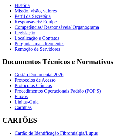
História
Missão, visão, valores
Perfil da Secretária
Responsáveis/ Equipe
Competências/ Responsáveis/ Organograma
Legislação
Localização e Contatos
Perguntas mais frequentes
Remoção de Servidores
Documentos Técnicos e Normativos
Gestão Documental 2026
Protocolos de Acesso
Protocolos Clínicos
Procedimentos Operacionais Padrão (POP'S)
Fluxos
Linhas-Guia
Cartilhas
CARTÕES
Cartão de Identificação Fibromialgia/Lupus