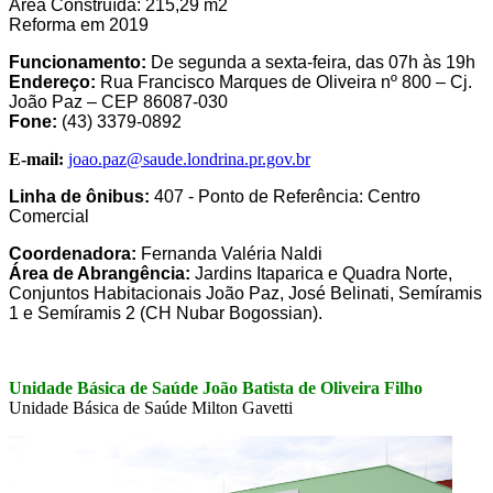
Área Construída: 215,29 m2
Reforma em 2019
Funcionamento:
De segunda a sexta-feira, das 07h às 19h
Endereço:
Rua Francisco Marques de Oliveira nº 800 – Cj.
João Paz – CEP 86087-030
Fone:
(43) 3379-0892
E-mail:
joao.paz@saude.londrina.pr.gov.br
Linha de ônibus:
407 - Ponto de Referência: Centro
Comercial
Coordenadora:
Fernanda Valéria Naldi
Área de Abrangência:
Jardins Itaparica e Quadra Norte,
Conjuntos Habitacionais João Paz, José Belinati, Semíramis
1 e Semíramis 2 (CH Nubar Bogossian).
Unidade Básica de Saúde João Batista de Oliveira Filho
Unidade Básica de Saúde Milton Gavetti