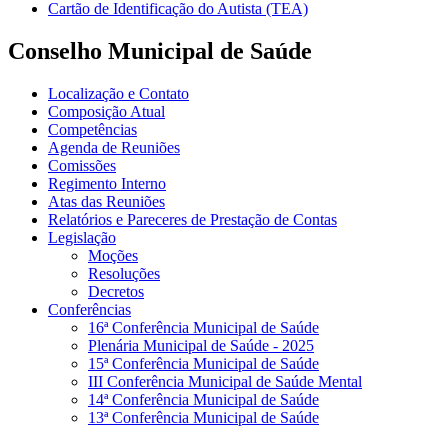
Cartão de Identificação do Autista (TEA)
Conselho Municipal de Saúde
Localização e Contato
Composição Atual
Competências
Agenda de Reuniões
Comissões
Regimento Interno
Atas das Reuniões
Relatórios e Pareceres de Prestação de Contas
Legislação
Moções
Resoluções
Decretos
Conferências
16ª Conferência Municipal de Saúde
Plenária Municipal de Saúde - 2025
15ª Conferência Municipal de Saúde
III Conferência Municipal de Saúde Mental
14ª Conferência Municipal de Saúde
13ª Conferência Municipal de Saúde