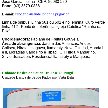
José Garcia molina - CEP: 86080-520
Fone:
(43) 3379-0886
E-mail:
cabo.frio@saude.londrina.pr.gov.br
Linha de ônibus: Linha 501 ou 502 e noTerminal Ouro Verde
linha 412 - Ponto de referência: Igreja Católica "Rainha da
Paz"
Coordenadora:
Fabiane de Freitas Gouveia
Área de abrangência:
Jardim das Américas, Andes,
Coliseu, Hirata, Imagawa, Itamaraty, Nova Olinda I, Honda I
e II, Moradias Cabo Frio e Tibagi, CH Hilda Mandarino,
Sílvio Bussadori, Residencial Itamaraty e Marajoara.
Unidade Básica de Saúde Dr. José Guidugli
Unidade Básica de Saúde Padovani/ Vista Bela