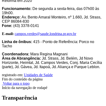
Reforma em 2020
Funcionamento:
De segunda a sexta-feira, das 07h00 às
19h00.
Endereço:
Av. Bento Amaral Monteiro, nº 1.660, Jd. Strass,
CEP 86084-830
Fone:
(43) 3378-0141
E-mail:
campos.verdes@saude.londrina.pr.gov.br
Linha de ônibus:
415 - Ponto de Referência: Porco no
Tacho
Coordenadora:
Mara Regina Magnani
Área de Abrangência:
Jd. Strass, Jd. Belém, Jd Novo
Horizonte, Heimtal, Jd. Campos Verdes, Conj. Maria Cecília
(parte), Jd. Gávea, Jd. Itapoá, Jd. Aliança e Parque Leblon.
registrado em:
Unidades de Saúde
Fim do conteúdo da página
Voltar para o topo
Início da navegação de rodapé
Transparência