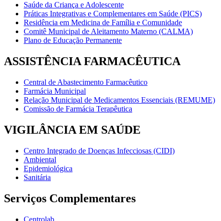
Saúde da Criança e Adolescente
Práticas Integrativas e Complementares em Saúde (PICS)
Residência em Medicina de Família e Comunidade
Comitê Municipal de Aleitamento Materno (CALMA)
Plano de Educação Permanente
ASSISTÊNCIA FARMACÊUTICA
Central de Abastecimento Farmacêutico
Farmácia Municipal
Relação Municipal de Medicamentos Essenciais (REMUME)
Comissão de Farmácia Terapêutica
VIGILÂNCIA EM SAÚDE
Centro Integrado de Doenças Infecciosas (CIDI)
Ambiental
Epidemiológica
Sanitária
Serviços Complementares
Centrolab