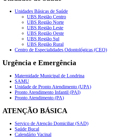
Unidades Básicas de Saúde
UBS Região Centro
UBS Região Norte
UBS Região Leste
UBS Região Oeste
UBS Região Sul
UBS Região Rural
Centro de Especialidades Odontológicas (CEO)
Urgência e Emergência
Maternidade Municipal de Londrina
SAMU
Unidade de Pronto Atendimento (UPA)
Pronto Atendimento Infantil (PAI)
Pronto Atendimento (PA)
ATENÇÃO BÁSICA
Serviço de Atenção Domiciliar (SAD)
Saúde Bucal
Calendário Vacinal