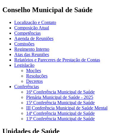
Conselho Municipal de Saúde
Localização e Contato
Composição Atual
Competências
Agenda de Reuniões
Comissões
Regimento Interno
Atas das Reuniões
Relatórios e Pareceres de Prestação de Contas
Legislação
Moções
Resoluções
Decretos
Conferências
16ª Conferência Municipal de Saúde
Plenária Municipal de Saúde - 2025
15ª Conferência Municipal de Saúde
III Conferência Municipal de Saúde Mental
14ª Conferência Municipal de Saúde
13ª Conferência Municipal de Saúde
Unidades de Saúde