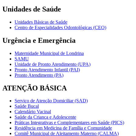
Unidades de Saúde
Unidades Básicas de Saúde
Centro de Especialidades Odontológicas (CEO)
Urgência e Emergência
Maternidade Municipal de Londrina
SAMU
Unidade de Pronto Atendimento (UPA)
Pronto Atendimento Infantil (PAI)
Pronto Atendimento (PA)
ATENÇÃO BÁSICA
Serviço de Atenção Domiciliar (SAD)
Saúde Bucal
Calendário Vacinal
Saúde da Criança e Adolescente
Práticas Integrativas e Complementares em Saúde (PICS)
Residência em Medicina de Família e Comunidade
Comitê Municipal de Aleitamento Materno (CALMA)