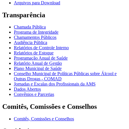
Arquivos para Download
Transparência
Chamada Pública
Programa de Integridade
Chamamentos Públicos
Audiência Pública
Relatórios de Controle Interno
Relatórios de Estoque
Programação Anual de Saúde
Relatório Anual de Gestão
Plano Municipal de Saúde
Conselho Municipal de Políticas Públicas sobre Álcool e
Outras Drogas - COMAD
Jornadas e Escalas dos Profissionais da AMS
Dados Abertos
Convênios e Parcerias
Comitês, Comissões e Conselhos
Comitês, Comissões e Conselhos