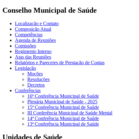
Conselho Municipal de Saúde
Localização e Contato
Composição Atual
Competências
Agenda de Reuniões
Comissões
Regimento Interno
Atas das Reuniões
Relatórios e Pareceres de Prestação de Contas
Legislação
Moções
Resoluções
Decretos
Conferências
16ª Conferência Municipal de Saúde
Plenária Municipal de Saúde - 2025
15ª Conferência Municipal de Saúde
III Conferência Municipal de Saúde Mental
14ª Conferência Municipal de Saúde
13ª Conferência Municipal de Saúde
Unidades de Saúde