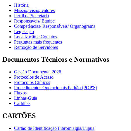
História
Missão, visão, valores
Perfil da Secretária
Responsáveis/ Equipe
Competências/ Responsáveis/ Organograma
Legislação
Localização e Contatos
Perguntas mais frequentes
Remoção de Servidores
Documentos Técnicos e Normativos
Gestão Documental 2026
Protocolos de Acesso
Protocolos Clínicos
Procedimentos Operacionais Padrão (POP'S)
Fluxos
Linhas-Guia
Cartilhas
CARTÕES
Cartão de Identificação Fibromialgia/Lupus