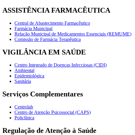
ASSISTÊNCIA FARMACÊUTICA
Central de Abastecimento Farmacêutico
Farmácia Municipal
Relação Municipal de Medicamentos Essenciais (REMUME)
Comissão de Farmácia Terapêutica
VIGILÂNCIA EM SAÚDE
Centro Integrado de Doenças Infecciosas (CIDI)
Ambiental
Epidemiológica
Sanitária
Serviços Complementares
Centrolab
Centro de Atenção Psicossocial (CAPS)
Policlínica
Regulação de Atenção à Saúde