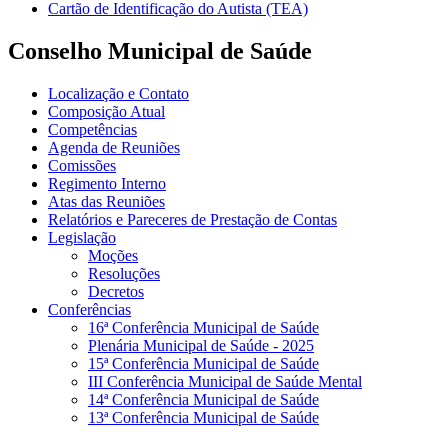
Cartão de Identificação do Autista (TEA)
Conselho Municipal de Saúde
Localização e Contato
Composição Atual
Competências
Agenda de Reuniões
Comissões
Regimento Interno
Atas das Reuniões
Relatórios e Pareceres de Prestação de Contas
Legislação
Moções
Resoluções
Decretos
Conferências
16ª Conferência Municipal de Saúde
Plenária Municipal de Saúde - 2025
15ª Conferência Municipal de Saúde
III Conferência Municipal de Saúde Mental
14ª Conferência Municipal de Saúde
13ª Conferência Municipal de Saúde