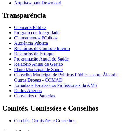
Arquivos para Download
Transparência
Chamada Pública
Programa de Integridade
Chamamentos Públicos
Audiência Pública
Relatórios de Controle Interno
Relatórios de Estoque
Programação Anual de Saúde
Relatório Anual de Gestão
Plano Municipal de Saúde
Conselho Municipal de Políticas Públicas sobre Álcool e
Outras Drogas - COMAD
Jornadas e Escalas dos Profissionais da AMS
Dados Abertos
Convênios e Parcerias
Comitês, Comissões e Conselhos
Comitês, Comissões e Conselhos