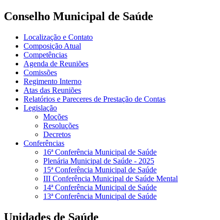
Conselho Municipal de Saúde
Localização e Contato
Composição Atual
Competências
Agenda de Reuniões
Comissões
Regimento Interno
Atas das Reuniões
Relatórios e Pareceres de Prestação de Contas
Legislação
Moções
Resoluções
Decretos
Conferências
16ª Conferência Municipal de Saúde
Plenária Municipal de Saúde - 2025
15ª Conferência Municipal de Saúde
III Conferência Municipal de Saúde Mental
14ª Conferência Municipal de Saúde
13ª Conferência Municipal de Saúde
Unidades de Saúde