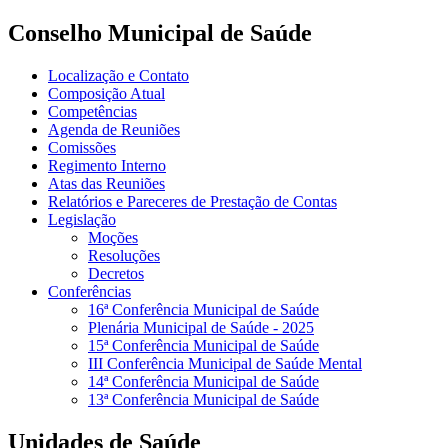
Conselho Municipal de Saúde
Localização e Contato
Composição Atual
Competências
Agenda de Reuniões
Comissões
Regimento Interno
Atas das Reuniões
Relatórios e Pareceres de Prestação de Contas
Legislação
Moções
Resoluções
Decretos
Conferências
16ª Conferência Municipal de Saúde
Plenária Municipal de Saúde - 2025
15ª Conferência Municipal de Saúde
III Conferência Municipal de Saúde Mental
14ª Conferência Municipal de Saúde
13ª Conferência Municipal de Saúde
Unidades de Saúde