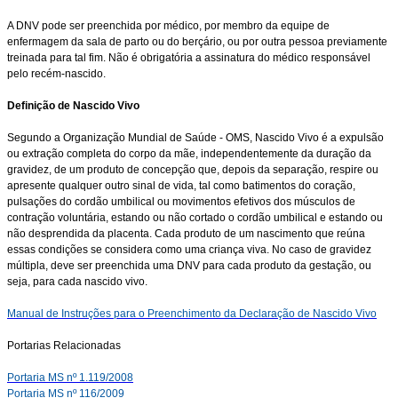
A DNV pode ser preenchida por médico, por membro da equipe de
enfermagem da sala de parto ou do berçário, ou por outra pessoa previamente
treinada para tal fim. Não é obrigatória a assinatura do médico responsável
pelo recém-nascido.
Definição de Nascido Vivo
Segundo a Organização Mundial de Saúde - OMS, Nascido Vivo é a expulsão
ou extração completa do corpo da mãe, independentemente da duração da
gravidez, de um produto de concepção que, depois da separação, respire ou
apresente qualquer outro sinal de vida, tal como batimentos do coração,
pulsações do cordão umbilical ou movimentos efetivos dos músculos de
contração voluntária, estando ou não cortado o cordão umbilical e estando ou
não desprendida da placenta. Cada produto de um nascimento que reúna
essas condições se considera como uma criança viva. No caso de gravidez
múltipla, deve ser preenchida uma DNV para cada produto da gestação, ou
seja, para cada nascido vivo.
Manual de Instruções para o Preenchimento da Declaração de Nascido Vivo
Portarias Relacionadas
Portaria MS nº 1.119/2008
Portaria MS nº 116/2009