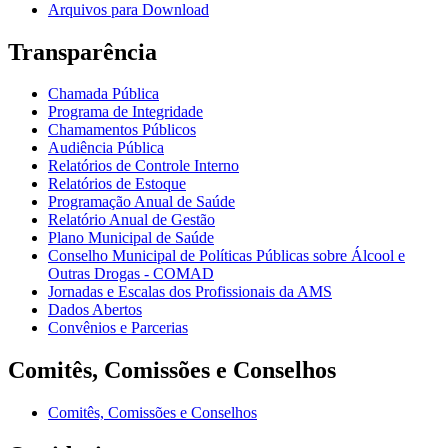
Arquivos para Download
Transparência
Chamada Pública
Programa de Integridade
Chamamentos Públicos
Audiência Pública
Relatórios de Controle Interno
Relatórios de Estoque
Programação Anual de Saúde
Relatório Anual de Gestão
Plano Municipal de Saúde
Conselho Municipal de Políticas Públicas sobre Álcool e
Outras Drogas - COMAD
Jornadas e Escalas dos Profissionais da AMS
Dados Abertos
Convênios e Parcerias
Comitês, Comissões e Conselhos
Comitês, Comissões e Conselhos