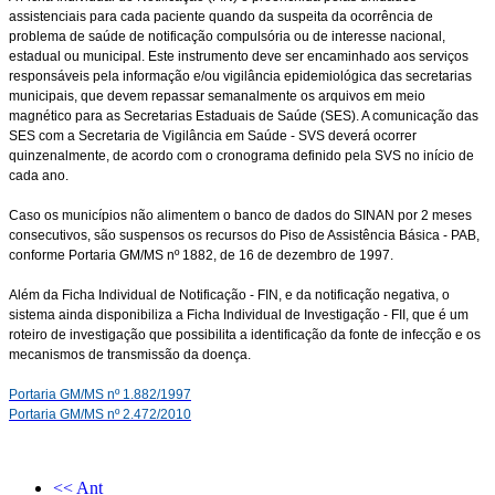
assistenciais para cada paciente quando da suspeita da ocorrência de
problema de saúde de notificação compulsória ou de interesse nacional,
estadual ou municipal. Este instrumento deve ser encaminhado aos serviços
responsáveis pela informação e/ou vigilância epidemiológica das secretarias
municipais, que devem repassar semanalmente os arquivos em meio
magnético para as Secretarias Estaduais de Saúde (SES). A comunicação das
SES com a Secretaria de Vigilância em Saúde - SVS deverá ocorrer
quinzenalmente, de acordo com o cronograma definido pela SVS no início de
cada ano.
Caso os municípios não alimentem o banco de dados do SINAN por 2 meses
consecutivos, são suspensos os recursos do Piso de Assistência Básica - PAB,
conforme Portaria GM/MS nº 1882, de 16 de dezembro de 1997.
Além da Ficha Individual de Notificação - FIN, e da notificação negativa, o
sistema ainda disponibiliza a Ficha Individual de Investigação - FII, que é um
roteiro de investigação que possibilita a identificação da fonte de infecção e os
mecanismos de transmissão da doença.
Portaria GM/MS nº 1.882/1997
Portaria GM/MS nº 2.472/2010
<< Ant