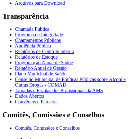
Arquivos para Download
Transparência
Chamada Pública
Programa de Integridade
Chamamentos Públicos
Audiência Pública
Relatórios de Controle Interno
Relatórios de Estoque
Programação Anual de Saúde
Relatório Anual de Gestão
Plano Municipal de Saúde
Conselho Municipal de Políticas Públicas sobre Álcool e
Outras Drogas - COMAD
Jornadas e Escalas dos Profissionais da AMS
Dados Abertos
Convênios e Parcerias
Comitês, Comissões e Conselhos
Comitês, Comissões e Conselhos