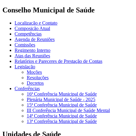
Conselho Municipal de Saúde
Localização e Contato
Composição Atual
Competências
Agenda de Reuniões
Comissões
Regimento Interno
Atas das Reuniões
Relatórios e Pareceres de Prestação de Contas
Legislação
Moções
Resoluções
Decretos
Conferências
16ª Conferência Municipal de Saúde
Plenária Municipal de Saúde - 2025
15ª Conferência Municipal de Saúde
III Conferência Municipal de Saúde Mental
14ª Conferência Municipal de Saúde
13ª Conferência Municipal de Saúde
Unidades de Saúde