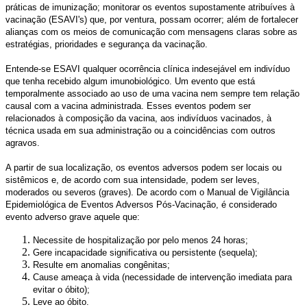
práticas de imunização; monitorar os eventos supostamente atribuíves à
vacinação (ESAVI's) que, por ventura, possam ocorrer; além de fortalecer
alianças com os meios de comunicação com mensagens claras sobre as
estratégias, prioridades e segurança da vacinação.
Entende-se ESAVI qualquer ocorrência clínica indesejável em indivíduo
que tenha recebido algum imunobiológico. Um evento que está
temporalmente associado ao uso de uma vacina nem sempre tem relação
causal com a vacina administrada. Esses eventos podem ser
relacionados à composição da vacina, aos indivíduos vacinados, à
técnica usada em sua administração ou a coincidências com outros
agravos.
A partir de sua localização, os eventos adversos podem ser locais ou
sistêmicos e, de acordo com sua intensidade, podem ser leves,
moderados ou severos (graves). De acordo com o Manual de Vigilância
Epidemiológica de Eventos Adversos Pós-Vacinação, é considerado
evento adverso grave aquele que:
Necessite de hospitalização por pelo menos 24 horas;
Gere incapacidade significativa ou persistente (sequela);
Resulte em anomalias congênitas;
Cause ameaça à vida (necessidade de intervenção imediata para
evitar o óbito);
Leve ao óbito.