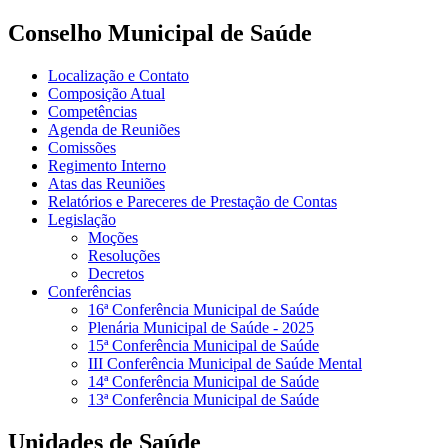
Conselho Municipal de Saúde
Localização e Contato
Composição Atual
Competências
Agenda de Reuniões
Comissões
Regimento Interno
Atas das Reuniões
Relatórios e Pareceres de Prestação de Contas
Legislação
Moções
Resoluções
Decretos
Conferências
16ª Conferência Municipal de Saúde
Plenária Municipal de Saúde - 2025
15ª Conferência Municipal de Saúde
III Conferência Municipal de Saúde Mental
14ª Conferência Municipal de Saúde
13ª Conferência Municipal de Saúde
Unidades de Saúde