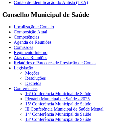
Cartão de Identificação do Autista (TEA)
Conselho Municipal de Saúde
Localização e Contato
Composição Atual
Competências
Agenda de Reuniões
Comissões
Regimento Interno
Atas das Reuniões
Relatórios e Pareceres de Prestação de Contas
Legislação
Moções
Resoluções
Decretos
Conferências
16ª Conferência Municipal de Saúde
Plenária Municipal de Saúde - 2025
15ª Conferência Municipal de Saúde
III Conferência Municipal de Saúde Mental
14ª Conferência Municipal de Saúde
13ª Conferência Municipal de Saúde