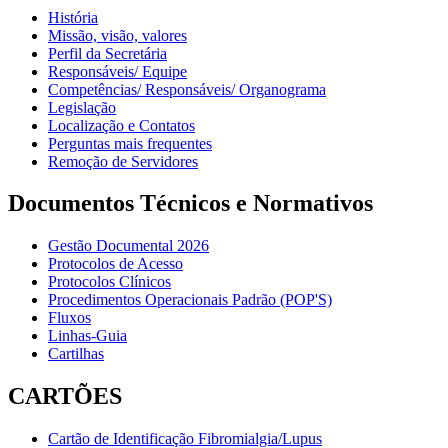
História
Missão, visão, valores
Perfil da Secretária
Responsáveis/ Equipe
Competências/ Responsáveis/ Organograma
Legislação
Localização e Contatos
Perguntas mais frequentes
Remoção de Servidores
Documentos Técnicos e Normativos
Gestão Documental 2026
Protocolos de Acesso
Protocolos Clínicos
Procedimentos Operacionais Padrão (POP'S)
Fluxos
Linhas-Guia
Cartilhas
CARTÕES
Cartão de Identificação Fibromialgia/Lupus