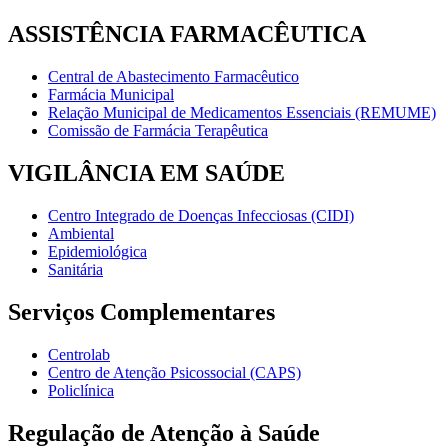
ASSISTÊNCIA FARMACÊUTICA
Central de Abastecimento Farmacêutico
Farmácia Municipal
Relação Municipal de Medicamentos Essenciais (REMUME)
Comissão de Farmácia Terapêutica
VIGILÂNCIA EM SAÚDE
Centro Integrado de Doenças Infecciosas (CIDI)
Ambiental
Epidemiológica
Sanitária
Serviços Complementares
Centrolab
Centro de Atenção Psicossocial (CAPS)
Policlínica
Regulação de Atenção à Saúde