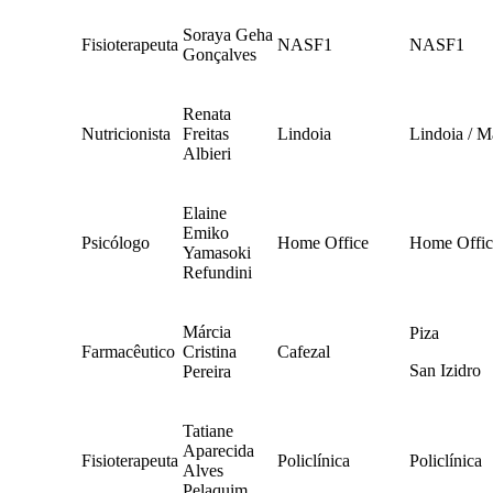
Soraya Geha
Fisioterapeuta
NASF1
NASF1
Gonçalves
Renata
Nutricionista
Freitas
Lindoia
Lindoia / M
Albieri
Elaine
Emiko
Psicólogo
Home Office
Home Offic
Yamasoki
Refundini
Márcia
Piza
Farmacêutico
Cristina
Cafezal
San Izidro
Pereira
Tatiane
Aparecida
Fisioterapeuta
Policlínica
Policlínica
Alves
Pelaquim