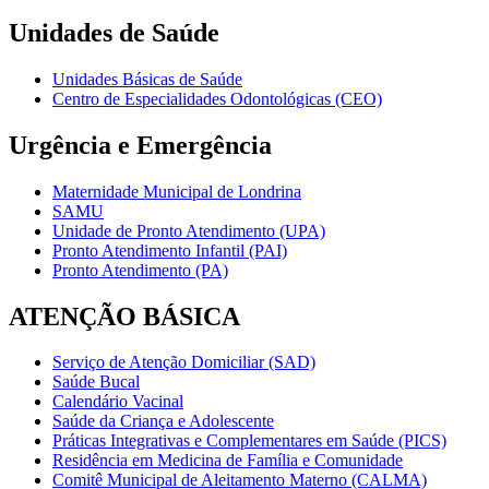
Unidades de Saúde
Unidades Básicas de Saúde
Centro de Especialidades Odontológicas (CEO)
Urgência e Emergência
Maternidade Municipal de Londrina
SAMU
Unidade de Pronto Atendimento (UPA)
Pronto Atendimento Infantil (PAI)
Pronto Atendimento (PA)
ATENÇÃO BÁSICA
Serviço de Atenção Domiciliar (SAD)
Saúde Bucal
Calendário Vacinal
Saúde da Criança e Adolescente
Práticas Integrativas e Complementares em Saúde (PICS)
Residência em Medicina de Família e Comunidade
Comitê Municipal de Aleitamento Materno (CALMA)