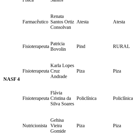
Renata
Farmacêutico
Santos Ortiz
Atesta
Atesta
Consolvan
Patricia
Fisioterapeuta
Pind
RURAL
Bovolin
Karla Lopes
Fisioterapeuta
Cruz
Piza
Piza
Andrade
NASF 4
Flávia
Fisioterapeuta
Cristina da
Policlínica
Policlínica
Silva Soares
Gehisa
Nutricionista
Vieira
Piza
Piza
Gomide