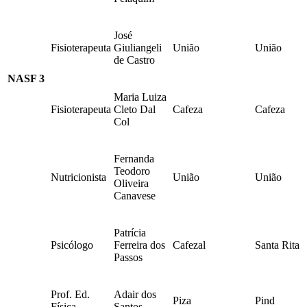
José
Fisioterapeuta
Giuliangeli
União
União
de Castro
NASF 3
Maria Luiza
Fisioterapeuta
Cleto Dal
Cafeza
Cafeza
Col
Fernanda
Teodoro
Nutricionista
União
União
Oliveira
Canavese
Patrícia
Psicólogo
Ferreira dos
Cafezal
Santa Rita
Passos
Prof. Ed.
Adair dos
Piza
Pind
Física
Santos