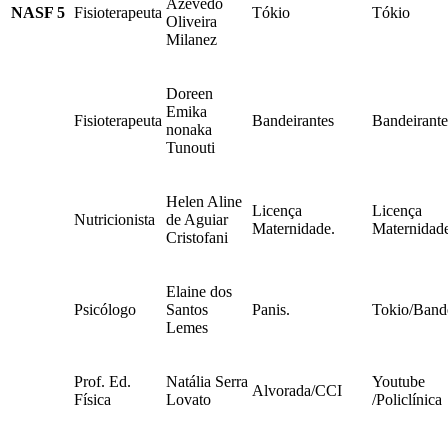
Azevedo
NASF 5
Fisioterapeuta
Tókio
Tókio
Oliveira
Milanez
Doreen
Emika
Fisioterapeuta
Bandeirantes
Bandeirante
nonaka
Tunouti
Helen Aline
Licença
Licença
Nutricionista
de Aguiar
Maternidade.
Maternidad
Cristofani
Elaine dos
Psicólogo
Santos
Panis.
Tokio/Bande
Lemes
Prof. Ed.
Natália Serra
Youtube
Alvorada/CCI
Física
Lovato
/Policlínica