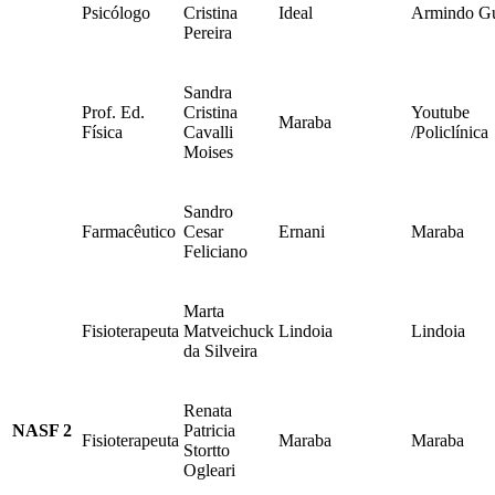
Psicólogo
Cristina
Ideal
Armindo Gu
Pereira
Sandra
Prof. Ed.
Cristina
Youtube
Maraba
Física
Cavalli
/Policlínica
Moises
Sandro
Farmacêutico
Cesar
Ernani
Maraba
Feliciano
Marta
Fisioterapeuta
Matveichuck
Lindoia
Lindoia
da Silveira
Renata
NASF 2
Patricia
Fisioterapeuta
Maraba
Maraba
Stortto
Ogleari