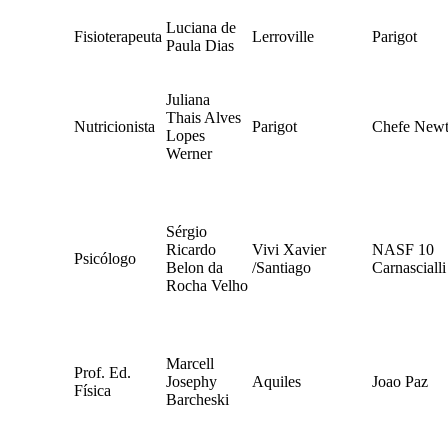
Luciana de
Fisioterapeuta
Lerroville
Parigot
Paula Dias
Juliana
Thais Alves
Nutricionista
Parigot
Chefe New
Lopes
Werner
Sérgio
Ricardo
Vivi Xavier
NASF 10
Psicólogo
Belon da
/Santiago
Carnascialli
Rocha Velho
Marcell
Prof. Ed.
Josephy
Aquiles
Joao Paz
Física
Barcheski