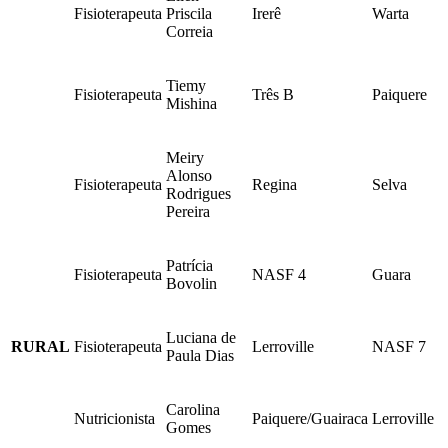
Fisioterapeuta
Priscila
Irerê
Warta
Correia
Tiemy
Fisioterapeuta
Três B
Paiquere
Mishina
Meiry
Alonso
Fisioterapeuta
Regina
Selva
Rodrigues
Pereira
Patrícia
Fisioterapeuta
NASF 4
Guara
Bovolin
Luciana de
RURAL
Fisioterapeuta
Lerroville
NASF 7
Paula Dias
Carolina
Nutricionista
Paiquere/Guairaca
Lerroville
Gomes