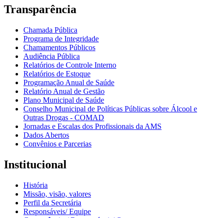
Transparência
Chamada Pública
Programa de Integridade
Chamamentos Públicos
Audiência Pública
Relatórios de Controle Interno
Relatórios de Estoque
Programação Anual de Saúde
Relatório Anual de Gestão
Plano Municipal de Saúde
Conselho Municipal de Políticas Públicas sobre Álcool e
Outras Drogas - COMAD
Jornadas e Escalas dos Profissionais da AMS
Dados Abertos
Convênios e Parcerias
Institucional
História
Missão, visão, valores
Perfil da Secretária
Responsáveis/ Equipe