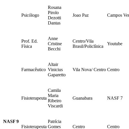
Rosana
Pirolo
Psicólogo
Joao Paz
Campos Ve
Dezotti
Dantas
Anne
Prof. Ed.
Centro/Vila
Cristine
Youtube
Física
Brasil/Policlínica
Becchi
Altair
Farmacêutico
Vinicius
Vila Nova/ Centro
Centro
Gaparetto
Camila
Maria
Fisioterapeuta
Guanabara
NASF 7
Ribeiro
Viscardi
NASF 9
Patrícia
Fisioterapeuta
Gomes
Centro
Centro