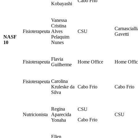
Cabo Frio
Kobayashi
Vanessa
Cristina
Carnascialli
Fisioterapeuta
Alves
CSU
Gavetti
NASF
Pelaquim
10
Nunes
Flavia
Fisioterapeuta
Home Office
Home Offic
Guilherme
Carolina
Fisioterapeuta
Kruleske da
Cabo Frio
Cabo Frio
Silva
Regina
CSU
Nutricionista
Aparecida
CSU
Cabo Frio
Yonaha
Ellen