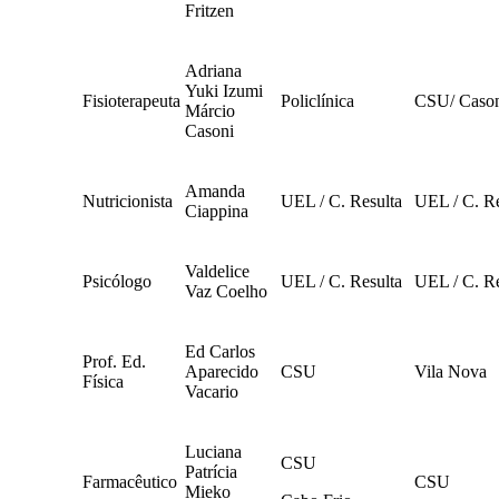
Fritzen
Adriana
Yuki Izumi
Fisioterapeuta
Policlínica
CSU/ Caso
Márcio
Casoni
Amanda
Nutricionista
UEL / C. Resulta
UEL / C. Re
Ciappina
Valdelice
Psicólogo
UEL / C. Resulta
UEL / C. Re
Vaz Coelho
Ed Carlos
Prof. Ed.
Aparecido
CSU
Vila Nova
Física
Vacario
Luciana
CSU
Patrícia
Farmacêutico
CSU
Mieko