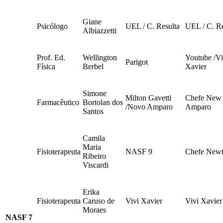
Giane
Psicólogo
UEL / C. Resulta
UEL / C. Re
Albiazzetti
Prof. Ed.
Wellington
Youtube /Vi
Parigot
Física
Berbel
Xavier
Simone
Milton Gavetti
Chefe New
Farmacêutico
Bortolan dos
/Novo Amparo
Amparo
Santos
Camila
Maria
Fisioterapeuta
NASF 9
Chefe New
Ribeiro
Viscardi
Erika
Fisioterapeuta
Caruso de
Vivi Xavier
Vivi Xavier
Moraes
NASF 7