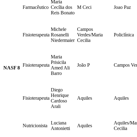
Maria
Farmacêutico
Cecília dos
M Ceci
Joao Paz
Reis Bonato
Michele
Campos
Fisioterapeuta
Rosanelli
Verdes/Maria
Policlínica
Niedermaier
Cecilia
Maria
Prisicila
Fisioterapeuta
João P
Campos Ve
NASF 8
Amed Ali
Barro
Diego
Henrique
Fisioterapeuta
Aquiles
Aquiles
Cardoso
Arali
Luciana
Aquiles/Ma
Nutricionista
Aquiles
Antonietti
Cecilia