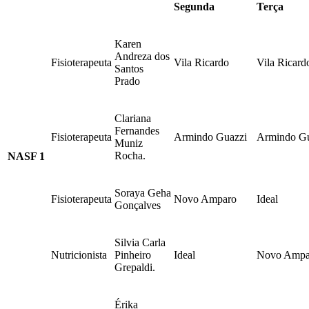
Segunda
Terça
Karen
Andreza dos
Fisioterapeuta
Vila Ricardo
Vila Ricard
Santos
Prado
Clariana
Fernandes
Fisioterapeuta
Armindo Guazzi
Armindo Gu
Muniz
Rocha.
NASF 1
Soraya Geha
Fisioterapeuta
Novo Amparo
Ideal
Gonçalves
Silvia Carla
Nutricionista
Pinheiro
Ideal
Novo Ampa
Grepaldi.
Érika