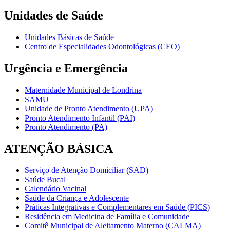
Unidades de Saúde
Unidades Básicas de Saúde
Centro de Especialidades Odontológicas (CEO)
Urgência e Emergência
Maternidade Municipal de Londrina
SAMU
Unidade de Pronto Atendimento (UPA)
Pronto Atendimento Infantil (PAI)
Pronto Atendimento (PA)
ATENÇÃO BÁSICA
Serviço de Atenção Domiciliar (SAD)
Saúde Bucal
Calendário Vacinal
Saúde da Criança e Adolescente
Práticas Integrativas e Complementares em Saúde (PICS)
Residência em Medicina de Família e Comunidade
Comitê Municipal de Aleitamento Materno (CALMA)