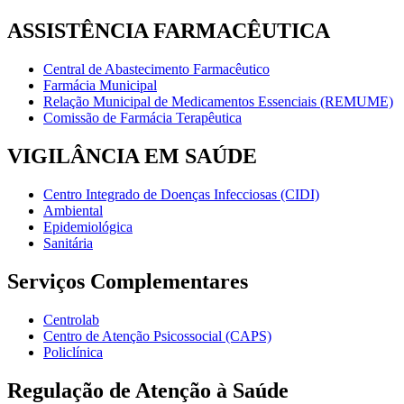
ASSISTÊNCIA FARMACÊUTICA
Central de Abastecimento Farmacêutico
Farmácia Municipal
Relação Municipal de Medicamentos Essenciais (REMUME)
Comissão de Farmácia Terapêutica
VIGILÂNCIA EM SAÚDE
Centro Integrado de Doenças Infecciosas (CIDI)
Ambiental
Epidemiológica
Sanitária
Serviços Complementares
Centrolab
Centro de Atenção Psicossocial (CAPS)
Policlínica
Regulação de Atenção à Saúde