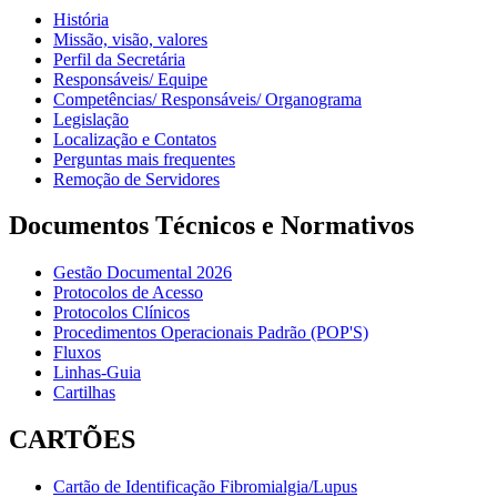
História
Missão, visão, valores
Perfil da Secretária
Responsáveis/ Equipe
Competências/ Responsáveis/ Organograma
Legislação
Localização e Contatos
Perguntas mais frequentes
Remoção de Servidores
Documentos Técnicos e Normativos
Gestão Documental 2026
Protocolos de Acesso
Protocolos Clínicos
Procedimentos Operacionais Padrão (POP'S)
Fluxos
Linhas-Guia
Cartilhas
CARTÕES
Cartão de Identificação Fibromialgia/Lupus