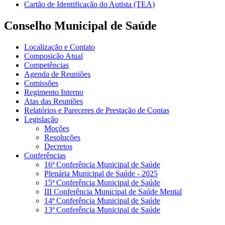
Cartão de Identificação do Autista (TEA)
Conselho Municipal de Saúde
Localização e Contato
Composição Atual
Competências
Agenda de Reuniões
Comissões
Regimento Interno
Atas das Reuniões
Relatórios e Pareceres de Prestação de Contas
Legislação
Moções
Resoluções
Decretos
Conferências
16ª Conferência Municipal de Saúde
Plenária Municipal de Saúde - 2025
15ª Conferência Municipal de Saúde
III Conferência Municipal de Saúde Mental
14ª Conferência Municipal de Saúde
13ª Conferência Municipal de Saúde