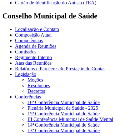
Cartão de Identificação do Autista (TEA)
Conselho Municipal de Saúde
Localização e Contato
Composição Atual
Competências
Agenda de Reuniões
Comissões
Regimento Interno
Atas das Reuniões
Relatórios e Pareceres de Prestação de Contas
Legislação
Moções
Resoluções
Decretos
Conferências
16ª Conferência Municipal de Saúde
Plenária Municipal de Saúde - 2025
15ª Conferência Municipal de Saúde
III Conferência Municipal de Saúde Mental
14ª Conferência Municipal de Saúde
13ª Conferência Municipal de Saúde