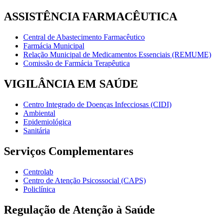
ASSISTÊNCIA FARMACÊUTICA
Central de Abastecimento Farmacêutico
Farmácia Municipal
Relação Municipal de Medicamentos Essenciais (REMUME)
Comissão de Farmácia Terapêutica
VIGILÂNCIA EM SAÚDE
Centro Integrado de Doenças Infecciosas (CIDI)
Ambiental
Epidemiológica
Sanitária
Serviços Complementares
Centrolab
Centro de Atenção Psicossocial (CAPS)
Policlínica
Regulação de Atenção à Saúde