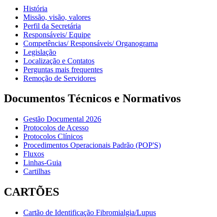
História
Missão, visão, valores
Perfil da Secretária
Responsáveis/ Equipe
Competências/ Responsáveis/ Organograma
Legislação
Localização e Contatos
Perguntas mais frequentes
Remoção de Servidores
Documentos Técnicos e Normativos
Gestão Documental 2026
Protocolos de Acesso
Protocolos Clínicos
Procedimentos Operacionais Padrão (POP'S)
Fluxos
Linhas-Guia
Cartilhas
CARTÕES
Cartão de Identificação Fibromialgia/Lupus