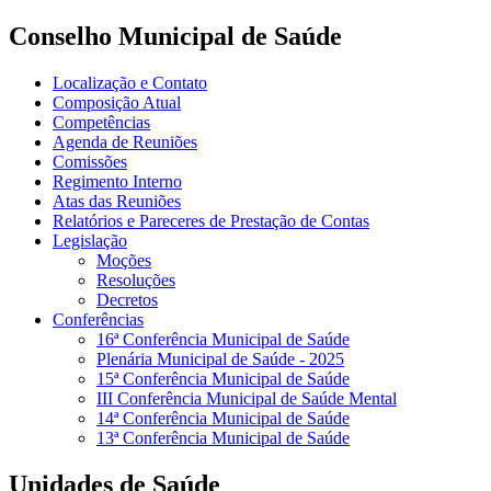
Conselho Municipal de Saúde
Localização e Contato
Composição Atual
Competências
Agenda de Reuniões
Comissões
Regimento Interno
Atas das Reuniões
Relatórios e Pareceres de Prestação de Contas
Legislação
Moções
Resoluções
Decretos
Conferências
16ª Conferência Municipal de Saúde
Plenária Municipal de Saúde - 2025
15ª Conferência Municipal de Saúde
III Conferência Municipal de Saúde Mental
14ª Conferência Municipal de Saúde
13ª Conferência Municipal de Saúde
Unidades de Saúde