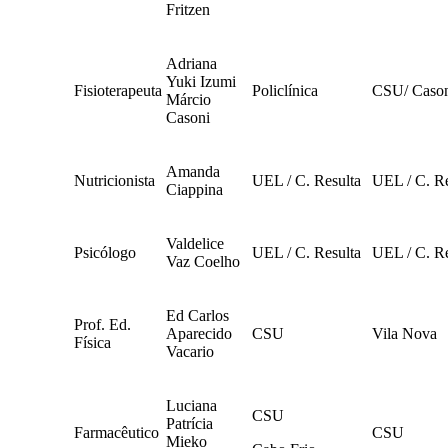
Fritzen
Adriana
Yuki Izumi
Fisioterapeuta
Policlínica
CSU/ Caso
Márcio
Casoni
Amanda
Nutricionista
UEL / C. Resulta
UEL / C. Re
Ciappina
Valdelice
Psicólogo
UEL / C. Resulta
UEL / C. Re
Vaz Coelho
Ed Carlos
Prof. Ed.
Aparecido
CSU
Vila Nova
Física
Vacario
Luciana
CSU
Patrícia
Farmacêutico
CSU
Mieko