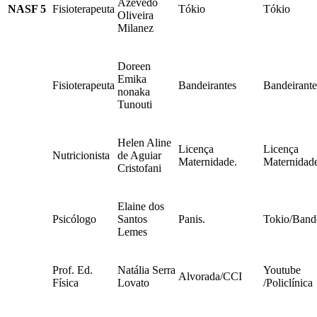
Azevedo
NASF 5
Fisioterapeuta
Tókio
Tókio
Oliveira
Milanez
Doreen
Emika
Fisioterapeuta
Bandeirantes
Bandeirante
nonaka
Tunouti
Helen Aline
Licença
Licença
Nutricionista
de Aguiar
Maternidade.
Maternidad
Cristofani
Elaine dos
Psicólogo
Santos
Panis.
Tokio/Bande
Lemes
Prof. Ed.
Natália Serra
Youtube
Alvorada/CCI
Física
Lovato
/Policlínica