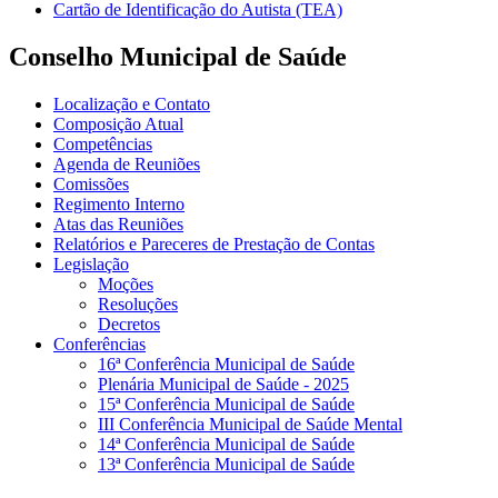
Cartão de Identificação do Autista (TEA)
Conselho Municipal de Saúde
Localização e Contato
Composição Atual
Competências
Agenda de Reuniões
Comissões
Regimento Interno
Atas das Reuniões
Relatórios e Pareceres de Prestação de Contas
Legislação
Moções
Resoluções
Decretos
Conferências
16ª Conferência Municipal de Saúde
Plenária Municipal de Saúde - 2025
15ª Conferência Municipal de Saúde
III Conferência Municipal de Saúde Mental
14ª Conferência Municipal de Saúde
13ª Conferência Municipal de Saúde