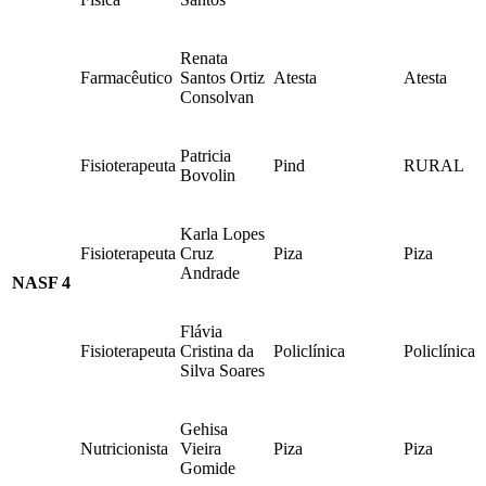
Renata
Farmacêutico
Santos Ortiz
Atesta
Atesta
Consolvan
Patricia
Fisioterapeuta
Pind
RURAL
Bovolin
Karla Lopes
Fisioterapeuta
Cruz
Piza
Piza
Andrade
NASF 4
Flávia
Fisioterapeuta
Cristina da
Policlínica
Policlínica
Silva Soares
Gehisa
Nutricionista
Vieira
Piza
Piza
Gomide