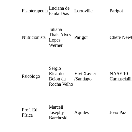
Luciana de
Fisioterapeuta
Lerroville
Parigot
Paula Dias
Juliana
Thais Alves
Nutricionista
Parigot
Chefe New
Lopes
Werner
Sérgio
Ricardo
Vivi Xavier
NASF 10
Psicólogo
Belon da
/Santiago
Carnascialli
Rocha Velho
Marcell
Prof. Ed.
Josephy
Aquiles
Joao Paz
Física
Barcheski