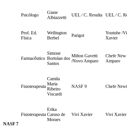
Giane
Psicólogo
UEL / C. Resulta
UEL / C. Re
Albiazzetti
Prof. Ed.
Wellington
Youtube /Vi
Parigot
Física
Berbel
Xavier
Simone
Milton Gavetti
Chefe New
Farmacêutico
Bortolan dos
/Novo Amparo
Amparo
Santos
Camila
Maria
Fisioterapeuta
NASF 9
Chefe New
Ribeiro
Viscardi
Erika
Fisioterapeuta
Caruso de
Vivi Xavier
Vivi Xavier
Moraes
NASF 7