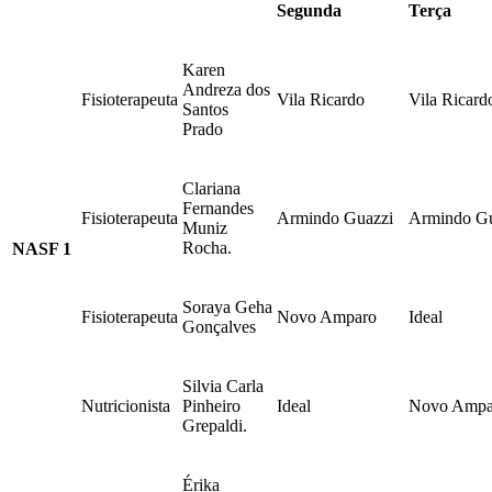
Segunda
Terça
Karen
Andreza dos
Fisioterapeuta
Vila Ricardo
Vila Ricard
Santos
Prado
Clariana
Fernandes
Fisioterapeuta
Armindo Guazzi
Armindo Gu
Muniz
Rocha.
NASF 1
Soraya Geha
Fisioterapeuta
Novo Amparo
Ideal
Gonçalves
Silvia Carla
Nutricionista
Pinheiro
Ideal
Novo Ampa
Grepaldi.
Érika