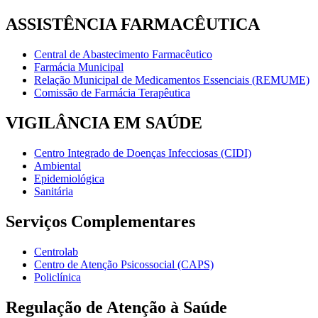
ASSISTÊNCIA FARMACÊUTICA
Central de Abastecimento Farmacêutico
Farmácia Municipal
Relação Municipal de Medicamentos Essenciais (REMUME)
Comissão de Farmácia Terapêutica
VIGILÂNCIA EM SAÚDE
Centro Integrado de Doenças Infecciosas (CIDI)
Ambiental
Epidemiológica
Sanitária
Serviços Complementares
Centrolab
Centro de Atenção Psicossocial (CAPS)
Policlínica
Regulação de Atenção à Saúde