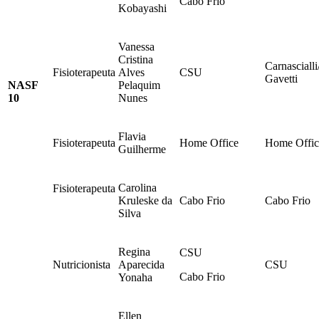
Cabo Frio
Kobayashi
Vanessa
Cristina
Carnascialli
Fisioterapeuta
Alves
CSU
Gavetti
NASF
Pelaquim
10
Nunes
Flavia
Fisioterapeuta
Home Office
Home Offic
Guilherme
Carolina
Fisioterapeuta
Kruleske da
Cabo Frio
Cabo Frio
Silva
Regina
CSU
Nutricionista
Aparecida
CSU
Cabo Frio
Yonaha
Ellen