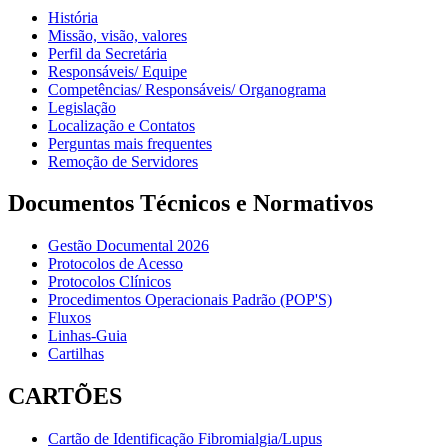
História
Missão, visão, valores
Perfil da Secretária
Responsáveis/ Equipe
Competências/ Responsáveis/ Organograma
Legislação
Localização e Contatos
Perguntas mais frequentes
Remoção de Servidores
Documentos Técnicos e Normativos
Gestão Documental 2026
Protocolos de Acesso
Protocolos Clínicos
Procedimentos Operacionais Padrão (POP'S)
Fluxos
Linhas-Guia
Cartilhas
CARTÕES
Cartão de Identificação Fibromialgia/Lupus