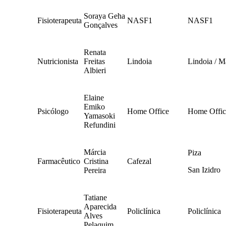
Soraya Geha
Fisioterapeuta
NASF1
NASF1
Gonçalves
Renata
Nutricionista
Freitas
Lindoia
Lindoia / M
Albieri
Elaine
Emiko
Psicólogo
Home Office
Home Offic
Yamasoki
Refundini
Márcia
Piza
Farmacêutico
Cristina
Cafezal
San Izidro
Pereira
Tatiane
Aparecida
Fisioterapeuta
Policlínica
Policlínica
Alves
Pelaquim