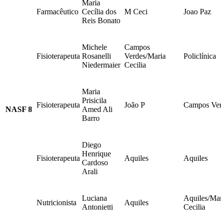
Maria
Farmacêutico
Cecília dos
M Ceci
Joao Paz
Reis Bonato
Michele
Campos
Fisioterapeuta
Rosanelli
Verdes/Maria
Policlínica
Niedermaier
Cecilia
Maria
Prisicila
Fisioterapeuta
João P
Campos Ve
NASF 8
Amed Ali
Barro
Diego
Henrique
Fisioterapeuta
Aquiles
Aquiles
Cardoso
Arali
Luciana
Aquiles/Ma
Nutricionista
Aquiles
Antonietti
Cecilia