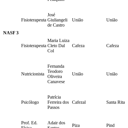
José
Fisioterapeuta
Giuliangeli
União
União
de Castro
NASF 3
Maria Luiza
Fisioterapeuta
Cleto Dal
Cafeza
Cafeza
Col
Fernanda
Teodoro
Nutricionista
União
União
Oliveira
Canavese
Patrícia
Psicólogo
Ferreira dos
Cafezal
Santa Rita
Passos
Prof. Ed.
Adair dos
Piza
Pind
Física
Santos