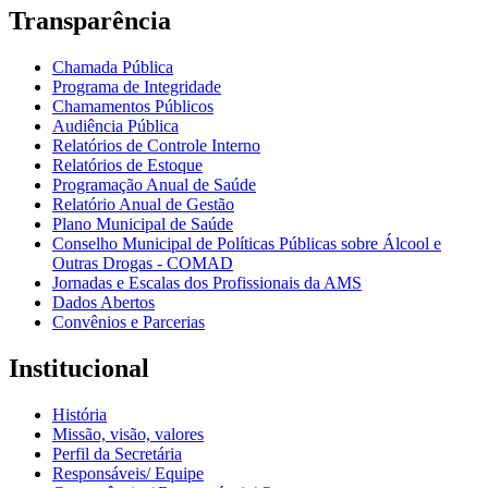
Transparência
Chamada Pública
Programa de Integridade
Chamamentos Públicos
Audiência Pública
Relatórios de Controle Interno
Relatórios de Estoque
Programação Anual de Saúde
Relatório Anual de Gestão
Plano Municipal de Saúde
Conselho Municipal de Políticas Públicas sobre Álcool e
Outras Drogas - COMAD
Jornadas e Escalas dos Profissionais da AMS
Dados Abertos
Convênios e Parcerias
Institucional
História
Missão, visão, valores
Perfil da Secretária
Responsáveis/ Equipe