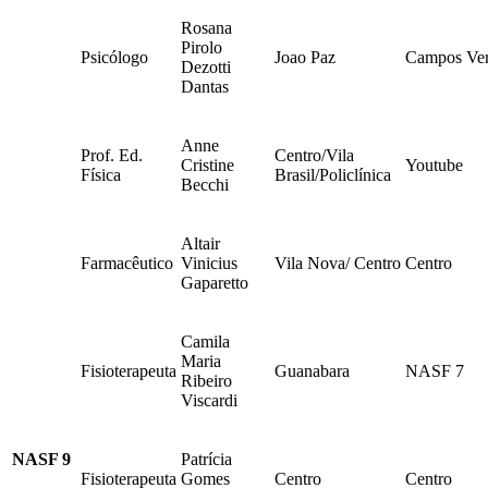
Rosana
Pirolo
Psicólogo
Joao Paz
Campos Ve
Dezotti
Dantas
Anne
Prof. Ed.
Centro/Vila
Cristine
Youtube
Física
Brasil/Policlínica
Becchi
Altair
Farmacêutico
Vinicius
Vila Nova/ Centro
Centro
Gaparetto
Camila
Maria
Fisioterapeuta
Guanabara
NASF 7
Ribeiro
Viscardi
NASF 9
Patrícia
Fisioterapeuta
Gomes
Centro
Centro