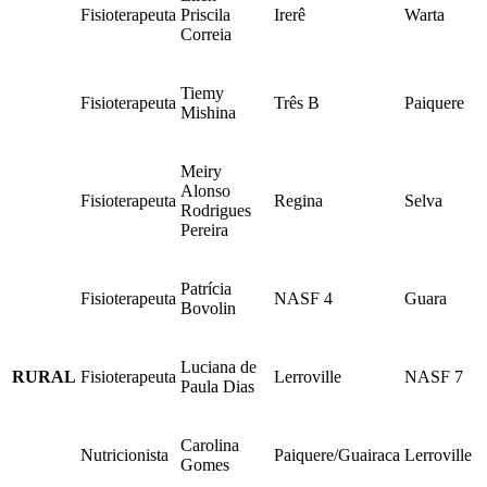
Fisioterapeuta
Priscila
Irerê
Warta
Correia
Tiemy
Fisioterapeuta
Três B
Paiquere
Mishina
Meiry
Alonso
Fisioterapeuta
Regina
Selva
Rodrigues
Pereira
Patrícia
Fisioterapeuta
NASF 4
Guara
Bovolin
Luciana de
RURAL
Fisioterapeuta
Lerroville
NASF 7
Paula Dias
Carolina
Nutricionista
Paiquere/Guairaca
Lerroville
Gomes