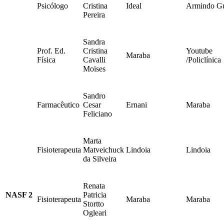
Psicólogo
Cristina
Ideal
Armindo Gu
Pereira
Sandra
Prof. Ed.
Cristina
Youtube
Maraba
Física
Cavalli
/Policlínica
Moises
Sandro
Farmacêutico
Cesar
Ernani
Maraba
Feliciano
Marta
Fisioterapeuta
Matveichuck
Lindoia
Lindoia
da Silveira
Renata
NASF 2
Patricia
Fisioterapeuta
Maraba
Maraba
Stortto
Ogleari