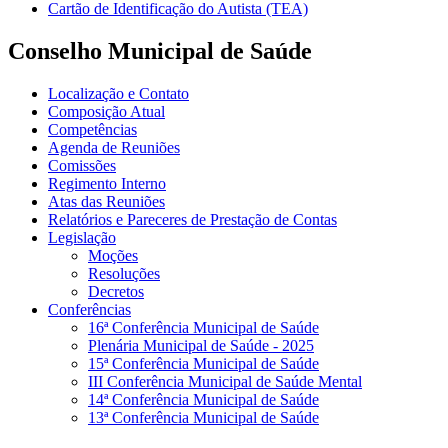
Cartão de Identificação do Autista (TEA)
Conselho Municipal de Saúde
Localização e Contato
Composição Atual
Competências
Agenda de Reuniões
Comissões
Regimento Interno
Atas das Reuniões
Relatórios e Pareceres de Prestação de Contas
Legislação
Moções
Resoluções
Decretos
Conferências
16ª Conferência Municipal de Saúde
Plenária Municipal de Saúde - 2025
15ª Conferência Municipal de Saúde
III Conferência Municipal de Saúde Mental
14ª Conferência Municipal de Saúde
13ª Conferência Municipal de Saúde