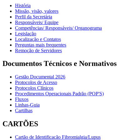
História
Missão, visão, valores
Perfil da Secretária
Responsáveis/ Equipe
Competências/ Responsáveis/ Organograma
Legislação
Localização e Contatos
Perguntas mais frequentes
Remoção de Servidores
Documentos Técnicos e Normativos
Gestão Documental 2026
Protocolos de Acesso
Protocolos Clínicos
Procedimentos Operacionais Padrão (POP'S)
Fluxos
Linhas-Guia
Cartilhas
CARTÕES
Cartão de Identificação Fibromialgia/Lupus