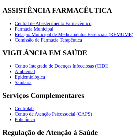
ASSISTÊNCIA FARMACÊUTICA
Central de Abastecimento Farmacêutico
Farmácia Municipal
Relação Municipal de Medicamentos Essenciais (REMUME)
Comissão de Farmácia Terapêutica
VIGILÂNCIA EM SAÚDE
Centro Integrado de Doenças Infecciosas (CIDI)
Ambiental
Epidemiológica
Sanitária
Serviços Complementares
Centrolab
Centro de Atenção Psicossocial (CAPS)
Policlínica
Regulação de Atenção à Saúde