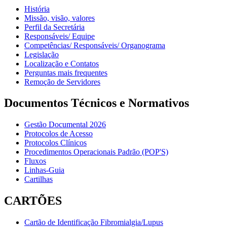
História
Missão, visão, valores
Perfil da Secretária
Responsáveis/ Equipe
Competências/ Responsáveis/ Organograma
Legislação
Localização e Contatos
Perguntas mais frequentes
Remoção de Servidores
Documentos Técnicos e Normativos
Gestão Documental 2026
Protocolos de Acesso
Protocolos Clínicos
Procedimentos Operacionais Padrão (POP'S)
Fluxos
Linhas-Guia
Cartilhas
CARTÕES
Cartão de Identificação Fibromialgia/Lupus