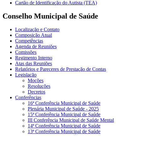
Cartão de Identificação do Autista (TEA)
Conselho Municipal de Saúde
Localização e Contato
Composição Atual
Competências
Agenda de Reuniões
Comissões
Regimento Interno
Atas das Reuniões
Relatórios e Pareceres de Prestação de Contas
Legislação
Moções
Resoluções
Decretos
Conferências
16ª Conferência Municipal de Saúde
Plenária Municipal de Saúde - 2025
15ª Conferência Municipal de Saúde
III Conferência Municipal de Saúde Mental
14ª Conferência Municipal de Saúde
13ª Conferência Municipal de Saúde