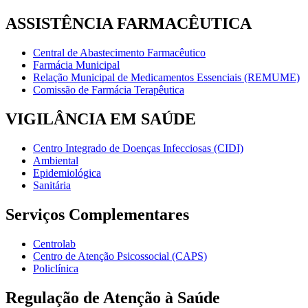
ASSISTÊNCIA FARMACÊUTICA
Central de Abastecimento Farmacêutico
Farmácia Municipal
Relação Municipal de Medicamentos Essenciais (REMUME)
Comissão de Farmácia Terapêutica
VIGILÂNCIA EM SAÚDE
Centro Integrado de Doenças Infecciosas (CIDI)
Ambiental
Epidemiológica
Sanitária
Serviços Complementares
Centrolab
Centro de Atenção Psicossocial (CAPS)
Policlínica
Regulação de Atenção à Saúde