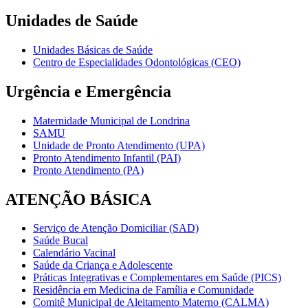
Unidades de Saúde
Unidades Básicas de Saúde
Centro de Especialidades Odontológicas (CEO)
Urgência e Emergência
Maternidade Municipal de Londrina
SAMU
Unidade de Pronto Atendimento (UPA)
Pronto Atendimento Infantil (PAI)
Pronto Atendimento (PA)
ATENÇÃO BÁSICA
Serviço de Atenção Domiciliar (SAD)
Saúde Bucal
Calendário Vacinal
Saúde da Criança e Adolescente
Práticas Integrativas e Complementares em Saúde (PICS)
Residência em Medicina de Família e Comunidade
Comitê Municipal de Aleitamento Materno (CALMA)