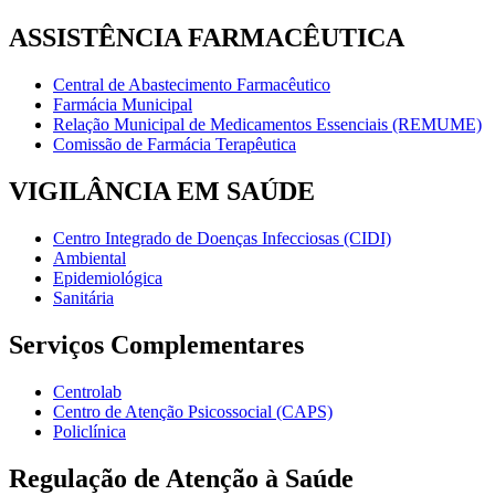
ASSISTÊNCIA FARMACÊUTICA
Central de Abastecimento Farmacêutico
Farmácia Municipal
Relação Municipal de Medicamentos Essenciais (REMUME)
Comissão de Farmácia Terapêutica
VIGILÂNCIA EM SAÚDE
Centro Integrado de Doenças Infecciosas (CIDI)
Ambiental
Epidemiológica
Sanitária
Serviços Complementares
Centrolab
Centro de Atenção Psicossocial (CAPS)
Policlínica
Regulação de Atenção à Saúde