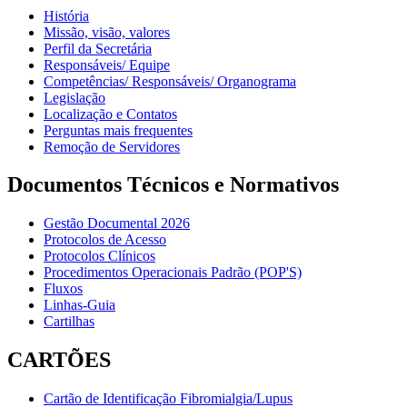
História
Missão, visão, valores
Perfil da Secretária
Responsáveis/ Equipe
Competências/ Responsáveis/ Organograma
Legislação
Localização e Contatos
Perguntas mais frequentes
Remoção de Servidores
Documentos Técnicos e Normativos
Gestão Documental 2026
Protocolos de Acesso
Protocolos Clínicos
Procedimentos Operacionais Padrão (POP'S)
Fluxos
Linhas-Guia
Cartilhas
CARTÕES
Cartão de Identificação Fibromialgia/Lupus