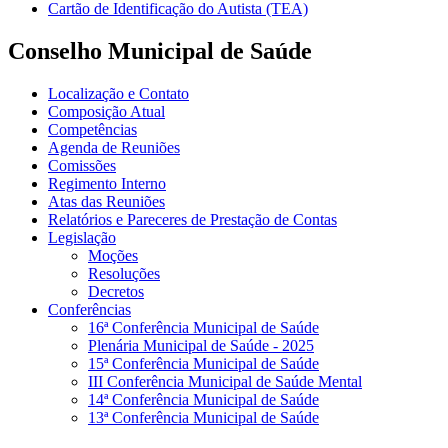
Cartão de Identificação do Autista (TEA)
Conselho Municipal de Saúde
Localização e Contato
Composição Atual
Competências
Agenda de Reuniões
Comissões
Regimento Interno
Atas das Reuniões
Relatórios e Pareceres de Prestação de Contas
Legislação
Moções
Resoluções
Decretos
Conferências
16ª Conferência Municipal de Saúde
Plenária Municipal de Saúde - 2025
15ª Conferência Municipal de Saúde
III Conferência Municipal de Saúde Mental
14ª Conferência Municipal de Saúde
13ª Conferência Municipal de Saúde