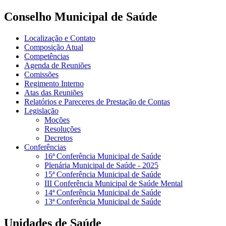
Conselho Municipal de Saúde
Localização e Contato
Composição Atual
Competências
Agenda de Reuniões
Comissões
Regimento Interno
Atas das Reuniões
Relatórios e Pareceres de Prestação de Contas
Legislação
Moções
Resoluções
Decretos
Conferências
16ª Conferência Municipal de Saúde
Plenária Municipal de Saúde - 2025
15ª Conferência Municipal de Saúde
III Conferência Municipal de Saúde Mental
14ª Conferência Municipal de Saúde
13ª Conferência Municipal de Saúde
Unidades de Saúde