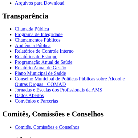
Arquivos para Download
Transparência
Chamada Pública
Programa de Integridade
Chamamentos Públicos
Audiência Pública
Relatórios de Controle Interno
Relatórios de Estoque
Programação Anual de Saúde
Relatório Anual de Gestão
Plano Municipal de Saúde
Conselho Municipal de Políticas Públicas sobre Álcool e
Outras Drogas - COMAD
Jornadas e Escalas dos Profissionais da AMS
Dados Abertos
Convênios e Parcerias
Comitês, Comissões e Conselhos
Comitês, Comissões e Conselhos