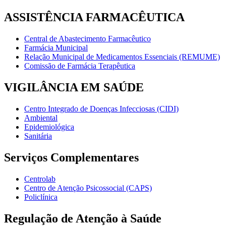
ASSISTÊNCIA FARMACÊUTICA
Central de Abastecimento Farmacêutico
Farmácia Municipal
Relação Municipal de Medicamentos Essenciais (REMUME)
Comissão de Farmácia Terapêutica
VIGILÂNCIA EM SAÚDE
Centro Integrado de Doenças Infecciosas (CIDI)
Ambiental
Epidemiológica
Sanitária
Serviços Complementares
Centrolab
Centro de Atenção Psicossocial (CAPS)
Policlínica
Regulação de Atenção à Saúde