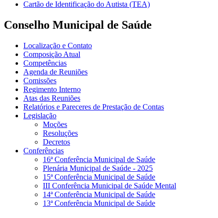
Cartão de Identificação do Autista (TEA)
Conselho Municipal de Saúde
Localização e Contato
Composição Atual
Competências
Agenda de Reuniões
Comissões
Regimento Interno
Atas das Reuniões
Relatórios e Pareceres de Prestação de Contas
Legislação
Moções
Resoluções
Decretos
Conferências
16ª Conferência Municipal de Saúde
Plenária Municipal de Saúde - 2025
15ª Conferência Municipal de Saúde
III Conferência Municipal de Saúde Mental
14ª Conferência Municipal de Saúde
13ª Conferência Municipal de Saúde