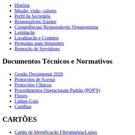
História
Missão, visão, valores
Perfil da Secretária
Responsáveis/ Equipe
Competências/ Responsáveis/ Organograma
Legislação
Localização e Contatos
Perguntas mais frequentes
Remoção de Servidores
Documentos Técnicos e Normativos
Gestão Documental 2026
Protocolos de Acesso
Protocolos Clínicos
Procedimentos Operacionais Padrão (POP'S)
Fluxos
Linhas-Guia
Cartilhas
CARTÕES
Cartão de Identificação Fibromialgia/Lupus