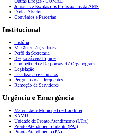
Outras Drogas - COMAD
Jornadas e Escalas dos Profissionais da AMS
Dados Abertos
Convênios e Parcerias
Institucional
História
Missão, visão, valores
Perfil da Secretária
Responsáveis/ Equipe
Competências/ Responsáveis/ Organograma
Legislação
Localização e Contatos
Perguntas mais frequentes
Remoção de Servidores
Urgência e Emergência
Maternidade Municipal de Londrina
SAMU
Unidade de Pronto Atendimento (UPA)
Pronto Atendimento Infantil (PAI)
Pronto Atendimento (PA)