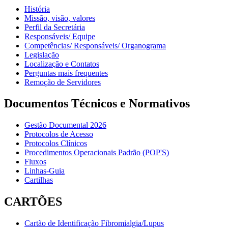
História
Missão, visão, valores
Perfil da Secretária
Responsáveis/ Equipe
Competências/ Responsáveis/ Organograma
Legislação
Localização e Contatos
Perguntas mais frequentes
Remoção de Servidores
Documentos Técnicos e Normativos
Gestão Documental 2026
Protocolos de Acesso
Protocolos Clínicos
Procedimentos Operacionais Padrão (POP'S)
Fluxos
Linhas-Guia
Cartilhas
CARTÕES
Cartão de Identificação Fibromialgia/Lupus