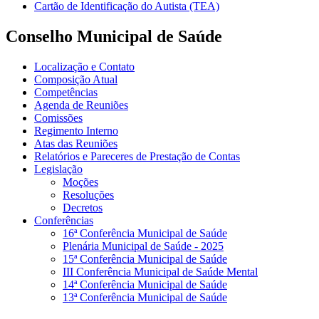
Cartão de Identificação do Autista (TEA)
Conselho Municipal de Saúde
Localização e Contato
Composição Atual
Competências
Agenda de Reuniões
Comissões
Regimento Interno
Atas das Reuniões
Relatórios e Pareceres de Prestação de Contas
Legislação
Moções
Resoluções
Decretos
Conferências
16ª Conferência Municipal de Saúde
Plenária Municipal de Saúde - 2025
15ª Conferência Municipal de Saúde
III Conferência Municipal de Saúde Mental
14ª Conferência Municipal de Saúde
13ª Conferência Municipal de Saúde