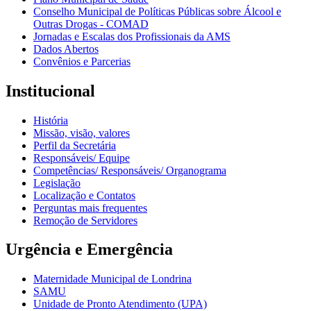
Conselho Municipal de Políticas Públicas sobre Álcool e
Outras Drogas - COMAD
Jornadas e Escalas dos Profissionais da AMS
Dados Abertos
Convênios e Parcerias
Institucional
História
Missão, visão, valores
Perfil da Secretária
Responsáveis/ Equipe
Competências/ Responsáveis/ Organograma
Legislação
Localização e Contatos
Perguntas mais frequentes
Remoção de Servidores
Urgência e Emergência
Maternidade Municipal de Londrina
SAMU
Unidade de Pronto Atendimento (UPA)