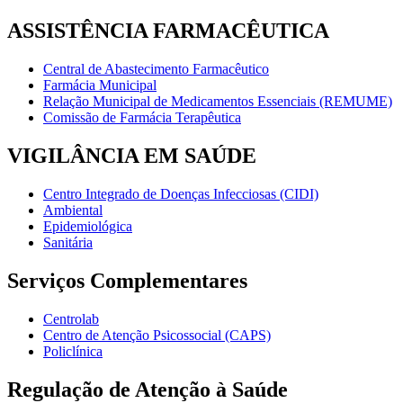
ASSISTÊNCIA FARMACÊUTICA
Central de Abastecimento Farmacêutico
Farmácia Municipal
Relação Municipal de Medicamentos Essenciais (REMUME)
Comissão de Farmácia Terapêutica
VIGILÂNCIA EM SAÚDE
Centro Integrado de Doenças Infecciosas (CIDI)
Ambiental
Epidemiológica
Sanitária
Serviços Complementares
Centrolab
Centro de Atenção Psicossocial (CAPS)
Policlínica
Regulação de Atenção à Saúde