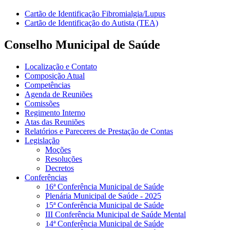
Cartão de Identificação Fibromialgia/Lupus
Cartão de Identificação do Autista (TEA)
Conselho Municipal de Saúde
Localização e Contato
Composição Atual
Competências
Agenda de Reuniões
Comissões
Regimento Interno
Atas das Reuniões
Relatórios e Pareceres de Prestação de Contas
Legislação
Moções
Resoluções
Decretos
Conferências
16ª Conferência Municipal de Saúde
Plenária Municipal de Saúde - 2025
15ª Conferência Municipal de Saúde
III Conferência Municipal de Saúde Mental
14ª Conferência Municipal de Saúde