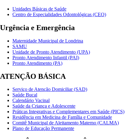
Unidades Básicas de Saúde
Centro de Especialidades Odontológicas (CEO)
Urgência e Emergência
Maternidade Municipal de Londrina
SAMU
Unidade de Pronto Atendimento (UPA)
Pronto Atendimento Infantil (PAI)
Pronto Atendimento (PA)
ATENÇÃO BÁSICA
Serviço de Atenção Domiciliar (SAD)
Saúde Bucal
Calendário Vacinal
Saúde da Criança e Adolescente
Práticas Integrativas e Complementares em Saúde (PICS)
Residência em Medicina de Família e Comunidade
Comitê Municipal de Aleitamento Materno (CALMA)
Plano de Educação Permanente