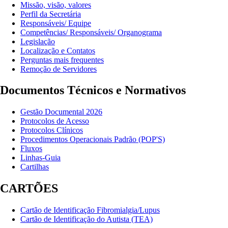
Missão, visão, valores
Perfil da Secretária
Responsáveis/ Equipe
Competências/ Responsáveis/ Organograma
Legislação
Localização e Contatos
Perguntas mais frequentes
Remoção de Servidores
Documentos Técnicos e Normativos
Gestão Documental 2026
Protocolos de Acesso
Protocolos Clínicos
Procedimentos Operacionais Padrão (POP'S)
Fluxos
Linhas-Guia
Cartilhas
CARTÕES
Cartão de Identificação Fibromialgia/Lupus
Cartão de Identificação do Autista (TEA)