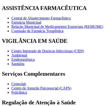
ASSISTÊNCIA FARMACÊUTICA
Central de Abastecimento Farmacêutico
Farmácia Municipal
Relação Municipal de Medicamentos Essenciais (REMUME)
Comissão de Farmácia Terapêutica
VIGILÂNCIA EM SAÚDE
Centro Integrado de Doenças Infecciosas (CIDI)
Ambiental
Epidemiológica
Sanitária
Serviços Complementares
Centrolab
Centro de Atenção Psicossocial (CAPS)
Policlínica
Regulação de Atenção à Saúde