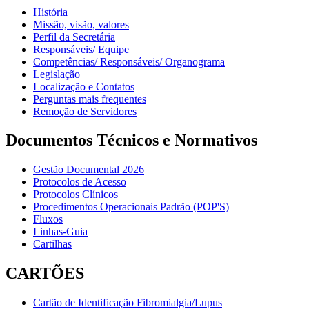
História
Missão, visão, valores
Perfil da Secretária
Responsáveis/ Equipe
Competências/ Responsáveis/ Organograma
Legislação
Localização e Contatos
Perguntas mais frequentes
Remoção de Servidores
Documentos Técnicos e Normativos
Gestão Documental 2026
Protocolos de Acesso
Protocolos Clínicos
Procedimentos Operacionais Padrão (POP'S)
Fluxos
Linhas-Guia
Cartilhas
CARTÕES
Cartão de Identificação Fibromialgia/Lupus