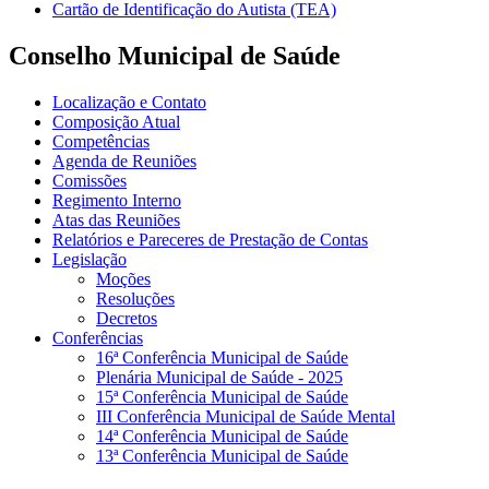
Cartão de Identificação do Autista (TEA)
Conselho Municipal de Saúde
Localização e Contato
Composição Atual
Competências
Agenda de Reuniões
Comissões
Regimento Interno
Atas das Reuniões
Relatórios e Pareceres de Prestação de Contas
Legislação
Moções
Resoluções
Decretos
Conferências
16ª Conferência Municipal de Saúde
Plenária Municipal de Saúde - 2025
15ª Conferência Municipal de Saúde
III Conferência Municipal de Saúde Mental
14ª Conferência Municipal de Saúde
13ª Conferência Municipal de Saúde