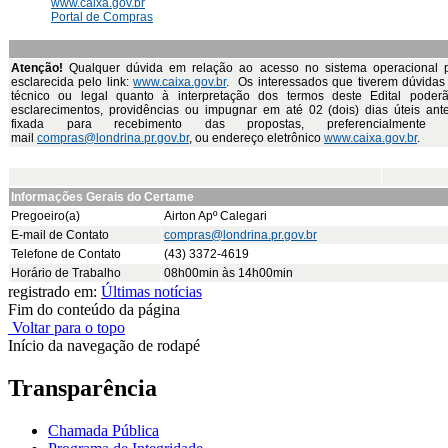
www.caixa.gov.br
Portal de Compras
Atenção!
Qualquer dúvida em relação ao acesso no sistema operacional 
esclarecida pelo link:
www.caixa.gov.br
. Os interessados que tiverem dúvidas 
técnico ou legal quanto à interpretação dos termos deste Edital poderão
esclarecimentos, providências ou impugnar em até 02 (dois) dias úteis ant
fixada para recebimento das propostas, preferencialmente
mail
compras@londrina.pr.gov.br
, ou endereço eletrônico
www.caixa.gov.br
.
Informações Gerais do Certame
Pregoeiro(a)
Airton Apº Calegari
E-mail de Contato
compras@londrina.pr.gov.br
Telefone de Contato
(43) 3372-4619
Horário de Trabalho
08h00min às 14h00min
registrado em:
Últimas notícias
Fim do conteúdo da página
Voltar para o topo
Início da navegação de rodapé
Transparência
Chamada Pública