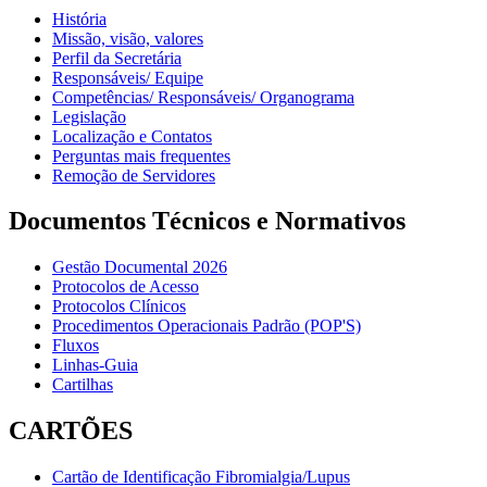
História
Missão, visão, valores
Perfil da Secretária
Responsáveis/ Equipe
Competências/ Responsáveis/ Organograma
Legislação
Localização e Contatos
Perguntas mais frequentes
Remoção de Servidores
Documentos Técnicos e Normativos
Gestão Documental 2026
Protocolos de Acesso
Protocolos Clínicos
Procedimentos Operacionais Padrão (POP'S)
Fluxos
Linhas-Guia
Cartilhas
CARTÕES
Cartão de Identificação Fibromialgia/Lupus