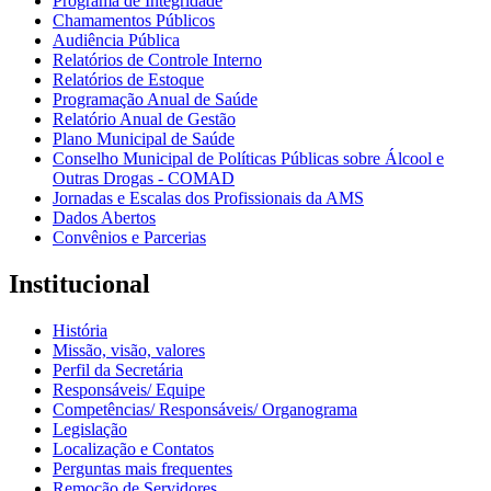
Programa de Integridade
Chamamentos Públicos
Audiência Pública
Relatórios de Controle Interno
Relatórios de Estoque
Programação Anual de Saúde
Relatório Anual de Gestão
Plano Municipal de Saúde
Conselho Municipal de Políticas Públicas sobre Álcool e
Outras Drogas - COMAD
Jornadas e Escalas dos Profissionais da AMS
Dados Abertos
Convênios e Parcerias
Institucional
História
Missão, visão, valores
Perfil da Secretária
Responsáveis/ Equipe
Competências/ Responsáveis/ Organograma
Legislação
Localização e Contatos
Perguntas mais frequentes
Remoção de Servidores