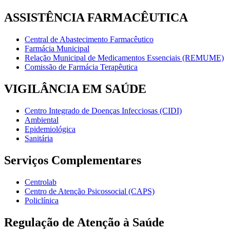
ASSISTÊNCIA FARMACÊUTICA
Central de Abastecimento Farmacêutico
Farmácia Municipal
Relação Municipal de Medicamentos Essenciais (REMUME)
Comissão de Farmácia Terapêutica
VIGILÂNCIA EM SAÚDE
Centro Integrado de Doenças Infecciosas (CIDI)
Ambiental
Epidemiológica
Sanitária
Serviços Complementares
Centrolab
Centro de Atenção Psicossocial (CAPS)
Policlínica
Regulação de Atenção à Saúde