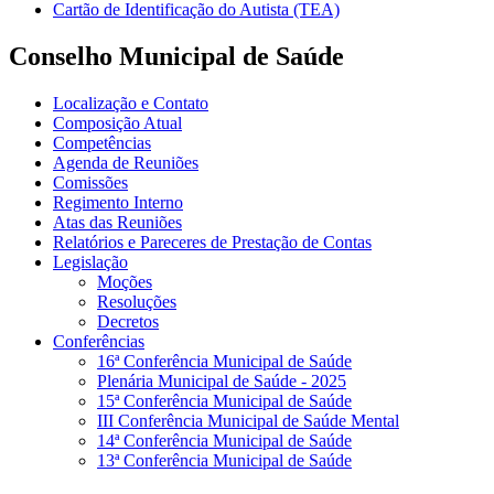
Cartão de Identificação do Autista (TEA)
Conselho Municipal de Saúde
Localização e Contato
Composição Atual
Competências
Agenda de Reuniões
Comissões
Regimento Interno
Atas das Reuniões
Relatórios e Pareceres de Prestação de Contas
Legislação
Moções
Resoluções
Decretos
Conferências
16ª Conferência Municipal de Saúde
Plenária Municipal de Saúde - 2025
15ª Conferência Municipal de Saúde
III Conferência Municipal de Saúde Mental
14ª Conferência Municipal de Saúde
13ª Conferência Municipal de Saúde